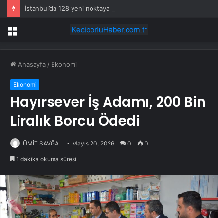
İstanbul’da 128 yeni noktaya daha EDS geliyor
Menü
Anasayfa
/
Ekonomi
Ekonomi
Hayırsever İş Adamı, 200 Bin
Liralık Borcu Ödedi
ÜMİT SAVĞA
Mayıs 20, 2026
0
0
1 dakika okuma süresi