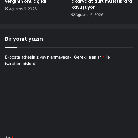
verginin önü açıldı
akaryakıt durumu istikrara
kavuşuyor
Ağustos 6, 2026
Ağustos 6, 2026
Bir yanıt yazın
E-posta adresiniz yayınlanmayacak.
Gerekli alanlar
*
ile
işaretlenmişlerdir
Y
o
r
u
m
*
Ad
*