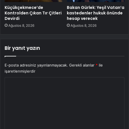
Küçükçekmece’de
Bakan Gürlek: Yeşil Vatan’a
Kontrolden Çıkan Tır Çitleri
kastedenler hukuk önünde
Devirdi
hesap verecek
Ağustos 8, 2026
Ağustos 8, 2026
Bir yanıt yazın
E-posta adresiniz yayınlanmayacak.
Gerekli alanlar
*
ile
işaretlenmişlerdir
Y
o
r
u
m
*