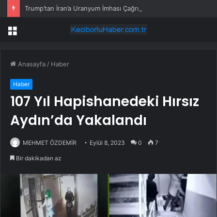
Trump’tan İran’a Uranyum İmhası Çağrısı
Menü
Anasayfa
/
Haber
Haber
107 Yıl Hapishanedeki Hırsız
Aydın’da Yakalandı
MEHMET ÖZDEMİR
Eylül 8, 2023
0
7
Bir dakikadan az