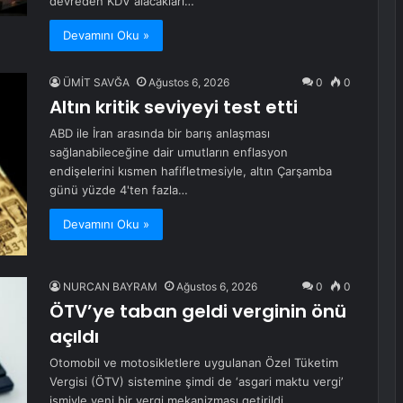
devreden KDV alacakları…
Devamını Oku »
ÜMİT SAVĞA
Ağustos 6, 2026
0
0
Altın kritik seviyeyi test etti
ABD ile İran arasında bir barış anlaşması
sağlanabileceğine dair umutların enflasyon
endişelerini kısmen hafifletmesiyle, altın Çarşamba
günü yüzde 4'ten fazla…
Devamını Oku »
NURCAN BAYRAM
Ağustos 6, 2026
0
0
ÖTV’ye taban geldi verginin önü
açıldı
Otomobil ve motosikletlere uygulanan Özel Tüketim
Vergisi (ÖTV) sistemine şimdi de ‘asgari maktu vergi’
ismiyle yeni bir vergi mekanizması getirildi.