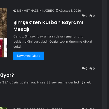
MEHMET HAZBİN KAZBEK
Ağustos 8, 2026
0
0
Şimşek’ten Kurban Bayramı
Mesajı
Cengiz Şimşek, bayramların dayanışma ruhunu
pekiştirdiğini vurguladı, Gaziantep'in önemine dikkat
çekti.
Devamını Oku »
0
0
şüyor?
9,1 düşüş gösteriyor. Hisse 38 seviyesine geriledi. Şirket,