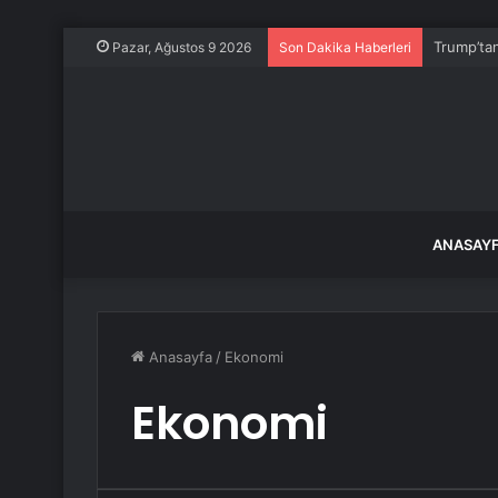
Trump’tan
Pazar, Ağustos 9 2026
Son Dakika Haberleri
ANASAY
Anasayfa
/
Ekonomi
Ekonomi