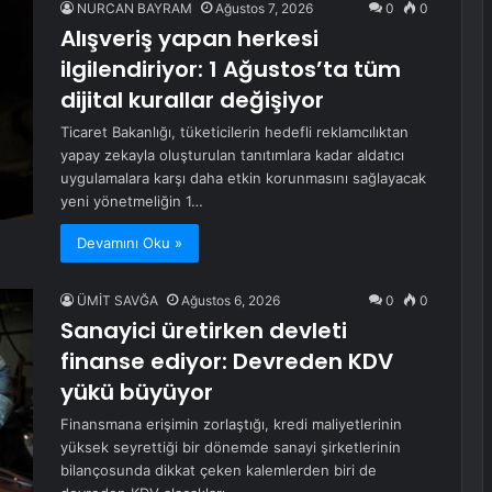
NURCAN BAYRAM
Ağustos 7, 2026
0
0
Alışveriş yapan herkesi
ilgilendiriyor: 1 Ağustos’ta tüm
dijital kurallar değişiyor
Ticaret Bakanlığı, tüketicilerin hedefli reklamcılıktan
yapay zekayla oluşturulan tanıtımlara kadar aldatıcı
uygulamalara karşı daha etkin korunmasını sağlayacak
yeni yönetmeliğin 1…
Devamını Oku »
ÜMİT SAVĞA
Ağustos 6, 2026
0
0
Sanayici üretirken devleti
finanse ediyor: Devreden KDV
yükü büyüyor
Finansmana erişimin zorlaştığı, kredi maliyetlerinin
yüksek seyrettiği bir dönemde sanayi şirketlerinin
bilançosunda dikkat çeken kalemlerden biri de