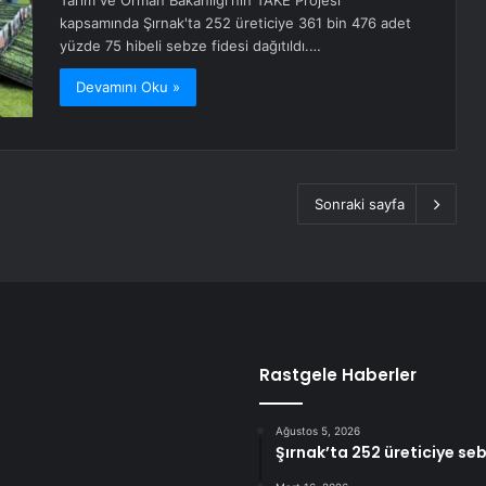
Tarım ve Orman Bakanlığı'nın TAKE Projesi
kapsamında Şırnak'ta 252 üreticiye 361 bin 476 adet
yüzde 75 hibeli sebze fidesi dağıtıldı.…
Devamını Oku »
Sonraki sayfa
Rastgele Haberler
Ağustos 5, 2026
Şırnak’ta 252 üreticiye seb