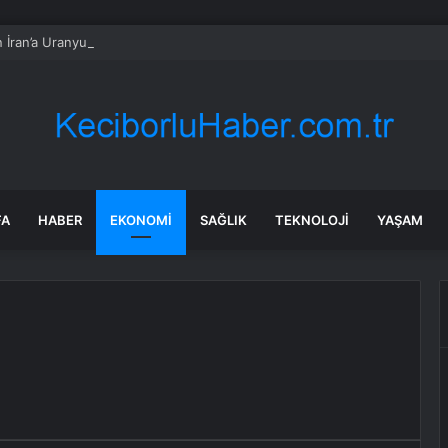
 İran’a Uranyum İmhası Çağrısı
FA
HABER
EKONOMI
SAĞLIK
TEKNOLOJI
YAŞAM