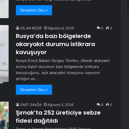
Devamını Oku »
DİLAN BİÇER
Ağustos 6, 2026
0
0
Rusya’da bazı bölgelerde
akaryakıt durumu istikrara
kavuşuyor
Rusya Enerji Bakanı Sergey Tsivilev, ülkede akaryakıt
arzına ilişkin durumun bazı bölgelerde istikrara
kavuştuğunu, açık akaryakıt istasyonu sayısının
arttığını ve…
Devamını Oku »
ÜMİT SAVĞA
Ağustos 5, 2026
0
0
Şırnak’ta 252 üreticiye sebze
fidesi dağıtıldı