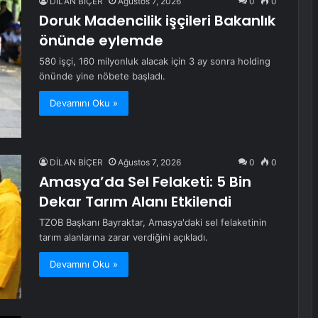
DİLAN BİÇER
Ağustos 7, 2026
0
0
Doruk Madencilik işçileri Bakanlık
önünde eylemde
580 işçi, 160 milyonluk alacak için 3 ay sonra holding
önünde yine nöbete başladı.
Devamını Oku »
DİLAN BİÇER
Ağustos 7, 2026
0
0
Amasya’da Sel Felaketi: 5 Bin
Dekar Tarım Alanı Etkilendi
TZOB Başkanı Bayraktar, Amasya'daki sel felaketinin
tarım alanlarına zarar verdiğini açıkladı.
Devamını Oku »