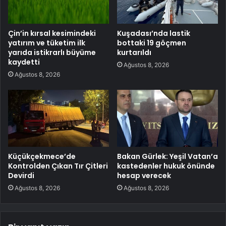
Çin’in kırsal kesimindeki
Kuşadası’nda lastik
yatırım ve tüketim ilk
bottaki 19 göçmen
yarıda istikrarlı büyüme
kurtarıldı
kaydetti
Ağustos 8, 2026
Ağustos 8, 2026
Küçükçekmece’de
Bakan Gürlek: Yeşil Vatan’a
Kontrolden Çıkan Tır Çitleri
kastedenler hukuk önünde
Devirdi
hesap verecek
Ağustos 8, 2026
Ağustos 8, 2026