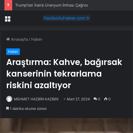
Trump’tan İran’a Uranyum İmhası Çağrısı
Menü
Anasayfa
/
Haber
Haber
Araştırma: Kahve, bağırsak
kanserinin tekrarlama
riskini azaltıyor
MEHMET HAZBİN KAZBEK
Mart 27, 2024
0
0
1 dakika okuma süresi