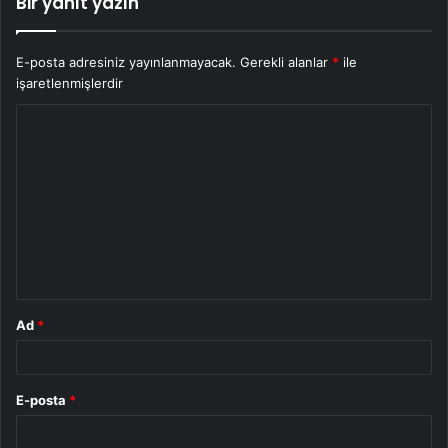
Bir yanıt yazın
E-posta adresiniz yayınlanmayacak.
Gerekli alanlar
*
ile
işaretlenmişlerdir
Y
o
r
u
m
*
Ad
*
E-posta
*