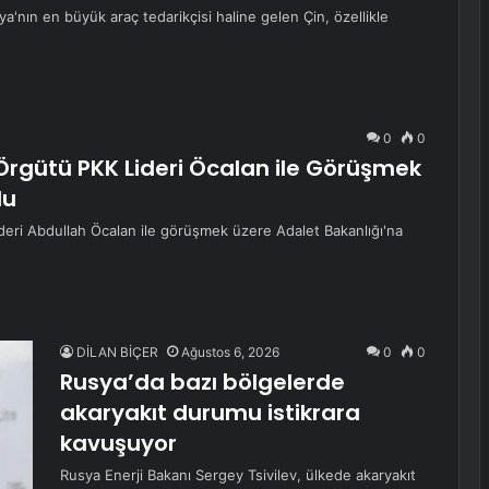
a'nın en büyük araç tedarikçisi haline gelen Çin, özellikle
0
0
 Örgütü PKK Lideri Öcalan ile Görüşmek
du
ideri Abdullah Öcalan ile görüşmek üzere Adalet Bakanlığı'na
DİLAN BİÇER
Ağustos 6, 2026
0
0
Rusya’da bazı bölgelerde
akaryakıt durumu istikrara
kavuşuyor
Rusya Enerji Bakanı Sergey Tsivilev, ülkede akaryakıt