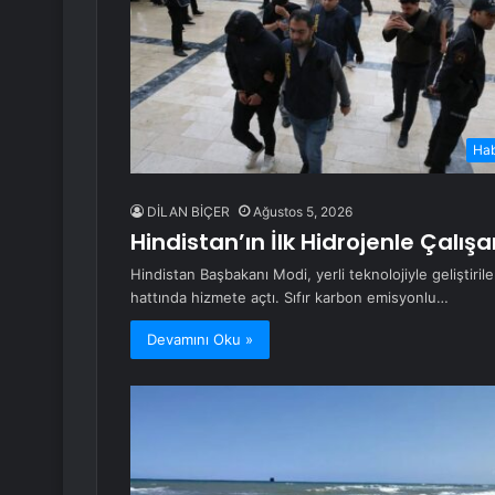
Ha
DİLAN BİÇER
Ağustos 5, 2026
Hindistan’ın İlk Hidrojenle Çalış
Hindistan Başbakanı Modi, yerli teknolojiyle geliştiril
hattında hizmete açtı. Sıfır karbon emisyonlu…
Devamını Oku »