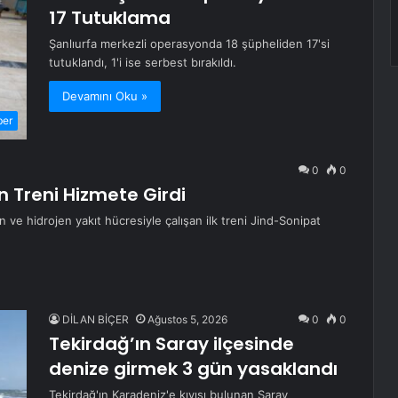
17 Tutuklama
Şanlıurfa merkezli operasyonda 18 şüpheliden 17'si
tutuklandı, 1'i ise serbest bırakıldı.
Devamını Oku »
ber
0
0
an Treni Hizmete Girdi
en ve hidrojen yakıt hücresiyle çalışan ilk treni Jind-Sonipat
DİLAN BİÇER
Ağustos 5, 2026
0
0
Tekirdağ’ın Saray ilçesinde
denize girmek 3 gün yasaklandı
Tekirdağ'ın Karadeniz'e kıyısı bulunan Saray