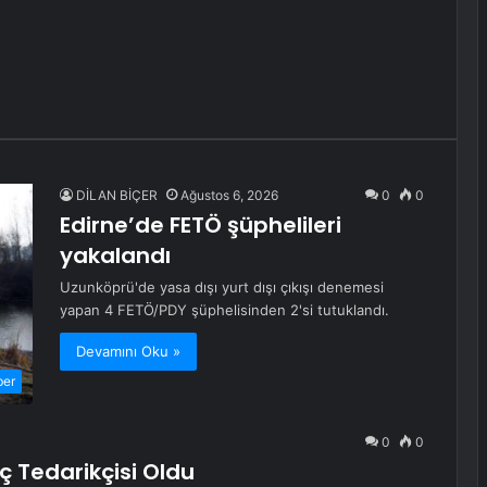
DİLAN BİÇER
Ağustos 6, 2026
0
0
Edirne’de FETÖ şüphelileri
yakalandı
Uzunköprü'de yasa dışı yurt dışı çıkışı denemesi
yapan 4 FETÖ/PDY şüphelisinden 2'si tutuklandı.
Devamını Oku »
ber
0
0
ç Tedarikçisi Oldu