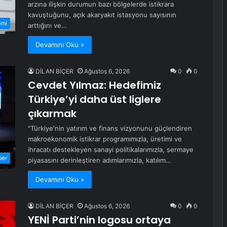
arzına ilişkin durumun bazı bölgelerde istikrara
kavuştuğunu, açık akaryakıt istasyonu sayısının
omi
arttığını ve…
Devamını Oku »
DİLAN BİÇER
Ağustos 6, 2026
0
0
Cevdet Yılmaz: Hedefimiz
Türkiye’yi daha üst liglere
çıkarmak
"Türkiye'nin yatırım ve finans vizyonunu güçlendiren
makroekonomik istikrar programımızla, üretimi ve
ihracatı destekleyen sanayi politikalarımızla, sermaye
ber
piyasasını derinleştiren adımlarımızla, katılım…
Devamını Oku »
DİLAN BİÇER
Ağustos 6, 2026
0
0
YENİ Parti’nin logosu ortaya