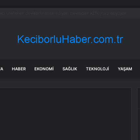
e’de FETÖ şüphelileri yakalandı
FA
HABER
EKONOMI
SAĞLIK
TEKNOLOJI
YAŞAM