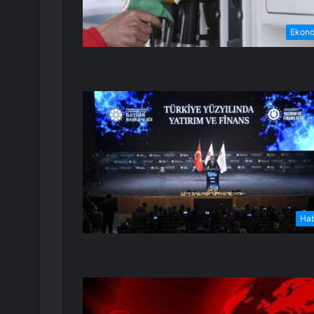
Ekon
Ha