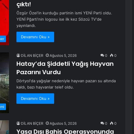
çıktı!
Özgür Özel'in kurduğu partinin ismi YENİ Parti oldu.
YENİ Pğarti'nin logosu ise ilk kez Sözcü TV'de
yayınlandı.
Devamını Oku »
ber
DİLAN BİÇER
Ağustos 5, 2026
0
0
Hatay’da Şiddetli Yağış Hayvan
Pazarını Vurdu
Dörtyol'da yağışlar nedeniyle hayvan pazarı su altında
kaldı, bazı hayvanlar telef oldu.
Devamını Oku »
omi
DİLAN BİÇER
Ağustos 5, 2026
0
0
Yasa Dışı Bahis Operasyonunda