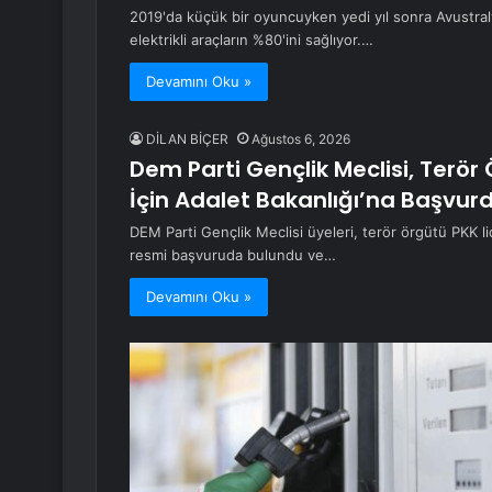
2019'da küçük bir oyuncuyken yedi yıl sonra Avustraly
elektrikli araçların %80'ini sağlıyor.…
Devamını Oku »
DİLAN BİÇER
Ağustos 6, 2026
Dem Parti Gençlik Meclisi, Terör
İçin Adalet Bakanlığı’na Başvur
DEM Parti Gençlik Meclisi üyeleri, terör örgütü PKK l
resmi başvuruda bulundu ve…
Devamını Oku »