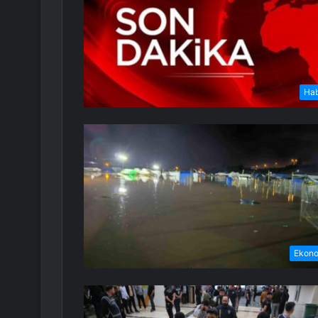
Ha
Ekon