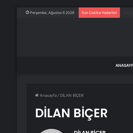
Edirn
Perşembe, Ağustos 6 2026
Son Dakika Haberleri
ANASAY
Anasayfa
/
DİLAN BİÇER
DİLAN BİÇER
DİLAN BİÇER