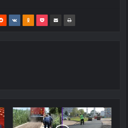
erest
Reddit
VKontakte
Odnoklassniki
Pocket
E-Posta ile paylaş
Yazdır