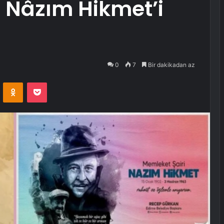
’ Nâzım Hikmet’i
0
7
Bir dakikadan az
VKontakte
Odnoklassniki
Pocket