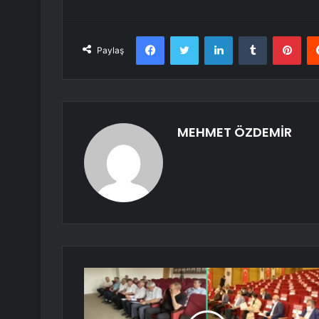
Facebook
Twitter
LinkedIn
Tumblr
Pint
Paylaş
MEHMET ÖZDEMİR