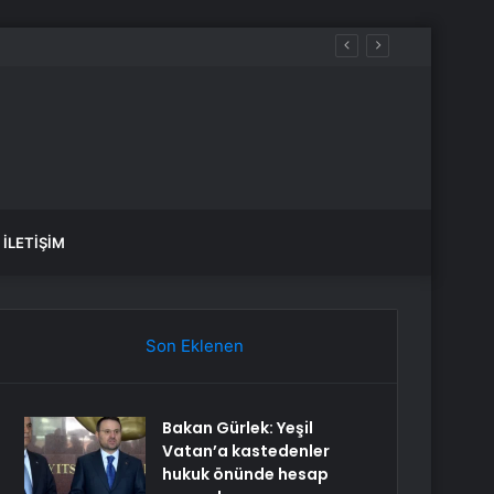
İLETIŞIM
Son Eklenen
Bakan Gürlek: Yeşil
Vatan’a kastedenler
hukuk önünde hesap