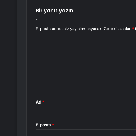
Bir yanıt yazın
E-posta adresiniz yayınlanmayacak.
Gerekli alanlar
*
i
Y
o
r
u
m
*
Ad
*
E-posta
*