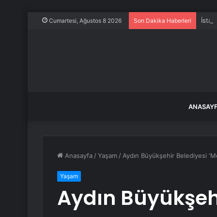
İstan
Cumartesi, Ağustos 8 2026
Son Dakika Haberleri
ANASAY
Anasayfa
/
Yaşam
/
Aydın Büyükşehir Belediyesi ‘Me
Yaşam
Aydın Büyükşehi