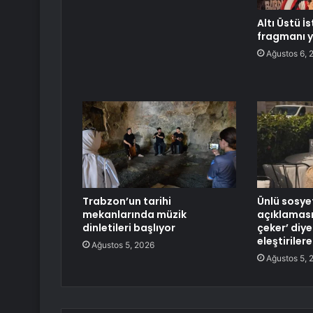
Altı Üstü İ
fragmanı y
Ağustos 6, 
Trabzon’un tarihi
Ünlü sosye
mekanlarında müzik
açıklaması
dinletileri başlıyor
çeker’ diy
eleştirilere
Ağustos 5, 2026
Ağustos 5, 