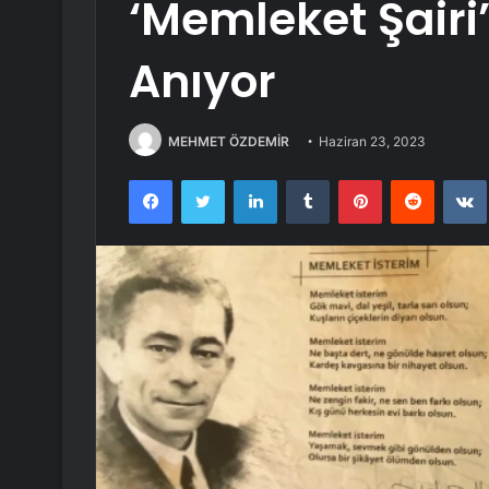
‘Memleket Şairi
Anıyor
MEHMET ÖZDEMİR
Haziran 23, 2023
Facebook
Twitter
LinkedIn
Tumblr
Pinterest
Reddit