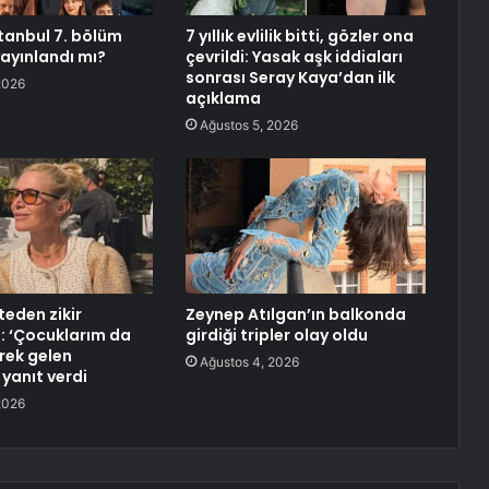
stanbul 7. bölüm
7 yıllık evlilik bitti, gözler ona
ayınlandı mı?
çevrildi: Yasak aşk iddiaları
sonrası Seray Kaya’dan ilk
2026
açıklama
Ağustos 5, 2026
teden zikir
Zeynep Atılgan’ın balkonda
: ‘Çocuklarım da
girdiği tripler olay oldu
erek gelen
Ağustos 4, 2026
 yanıt verdi
2026