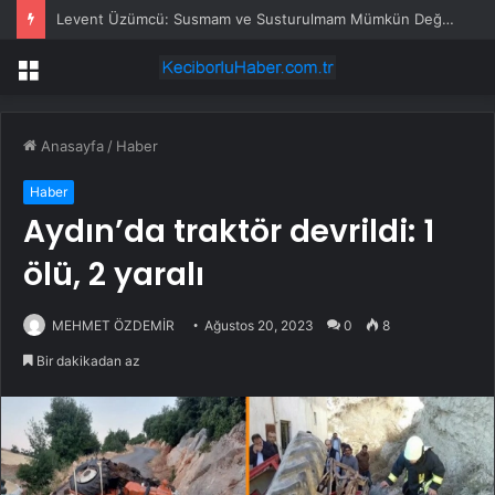
Levent Üzümcü: Susmam ve Susturulmam Mümkün Değildir. Evlatlarımız ve Ülkemiz İçin Aydınlık Bir Gelecek Talebi Hapsedilemez
Menü
Anasayfa
/
Haber
Haber
Aydın’da traktör devrildi: 1
ölü, 2 yaralı
MEHMET ÖZDEMİR
Ağustos 20, 2023
0
8
Bir dakikadan az