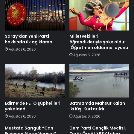
Saray’dan Yeni Parti
Milletvekilleri
hakkında ilk açıklama
öğrendikleriyle şoke oldu:
‘Öğretmen öldürme’ oyunu
Ağustos 6, 2026
Ağustos 6, 2026
Edirne’de FETÖ şüphelileri
Batman’da Mahsur Kalan
yakalandı
İki Kişi Kurtarıldı
Ağustos 6, 2026
Ağustos 6, 2026
Mustafa Sarıgül: “Can
Dem Parti Gençlik Meclisi,
Erzincan Alarm Veriyor”
Terör Örgütü PKK Lideri