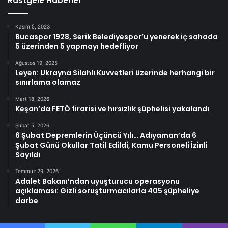
Rastgele Haberler
Kasım 5, 2023
Bucaspor 1928, Serik Belediyespor’u yenerek iç sahada
5 üzerinden 5 yapmayı hedefliyor
Ağustos 19, 2025
Leyen: Ukrayna Silahlı Kuvvetleri üzerinde herhangi bir
sınırlama olamaz
Mart 18, 2026
Keşan’da FETÖ firarisi ve hırsızlık şüphelisi yakalandı
Şubat 5, 2026
6 Şubat Depremlerin Üçüncü Yılı… Adıyaman’da 6
Şubat Günü Okullar Tatil Edildi, Kamu Personeli İzinli
Sayıldı
Temmuz 29, 2026
Adalet Bakanı’ndan uyuşturucu operasyonu
açıklaması: Gizli soruşturmacılarla 405 şüpheliye
darbe