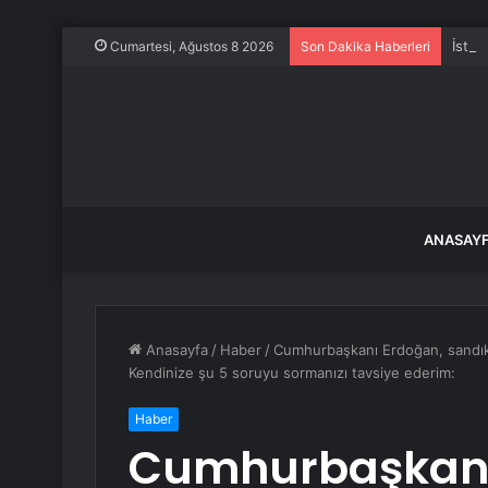
İstan
Cumartesi, Ağustos 8 2026
Son Dakika Haberleri
ANASAY
Anasayfa
/
Haber
/
Cumhurbaşkanı Erdoğan, sandık 
Kendinize şu 5 soruyu sormanızı tavsiye ederim:
Haber
Cumhurbaşkanı