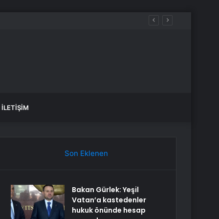
İLETIŞIM
Son Eklenen
Bakan Gürlek: Yeşil
Vatan’a kastedenler
hukuk önünde hesap