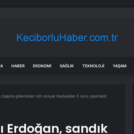
bul’da 128 yeni noktaya daha EDS geliyor
FA
HABER
EKONOMI
SAĞLIK
TEKNOLOJI
YAŞAM
başına gidecekler için sosyal medyadan 5 soru yayınladı!
 Erdoğan, sandık