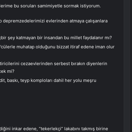
lerime bu soruları samimiyetle sormak istiyorum.
 depremzedelerimizi evlerinden atmaya çalışanlara
çbir şey katmayan bir insandan bu millet faydalanır mı?
Ö’cülerle muhatap olduğunu bizzat itiraf edene iman olur
ricilerini cezaevlerinden serbest bırakın diyenlerin
cek mi?
hdit, baskı, teyp komploları dahil her yolu meşru
ğini inkar edene, “tekerlekçi” lakabını takmış birine