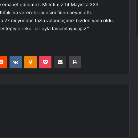
e emanet edilemez. Milletimiz 14 Mayıs’ta 323
ifakı’na vererek iradesini fiilen beyan etti.
a 27 milyondan fazla vatandaşımız bizden yana oldu.
 desteğiyle rekor bir oyla tamamlayacağız.”
erest
Reddit
VKontakte
Odnoklassniki
Pocket
E-Posta ile paylaş
Yazdır