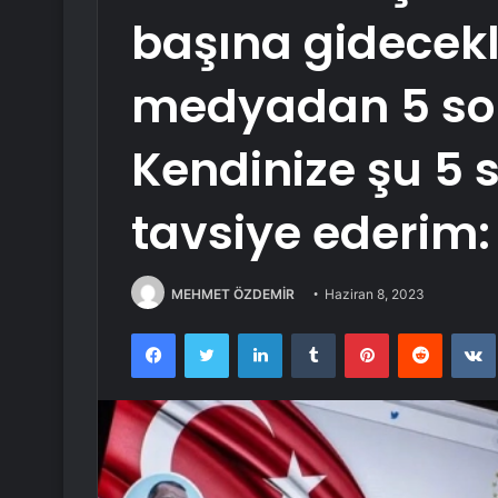
başına gidecekl
medyadan 5 sor
Kendinize şu 5 
tavsiye ederim:
MEHMET ÖZDEMİR
Haziran 8, 2023
Facebook
Twitter
LinkedIn
Tumblr
Pinterest
Reddit