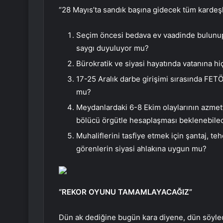
“28 Mayıs’ta sandık başına gidecek tüm kardeş
Seçim öncesi bedava ev vaadinde bulunup
saygı duyuluyor mu?
Bürokratik ve siyasi hayatında vatanına hi
17-25 Aralık darbe girişimi sırasında FET
mu?
Meydanlardaki 6-8 Ekim olaylarının azmetti
bölücü örgütle hesaplaşması beklenebile
Muhaliflerini tasfiye etmek için şantaj, te
görenlerin siyasi ahlakına uygun mu?
“REKOR OYUNU TAMAMLAYACAĞIZ”
Dün ak dediğine bugün kara diyene, dün söyledi