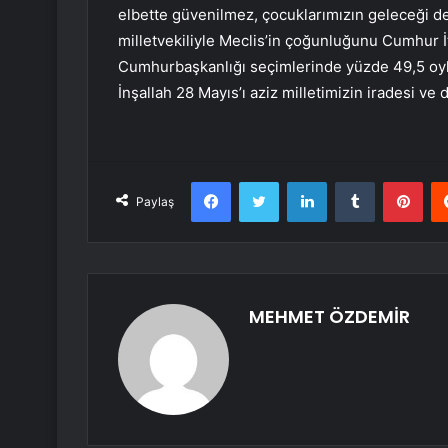
elbette güvenilmez, çocuklarımızın geleceği d
milletvekiliyle Meclis’in çoğunluğunu Cumhur İtt
Cumhurbaşkanlığı seçimlerinde yüzde 49,5 oyl
İnşallah 28 Mayıs’ı aziz milletimizin iradesi ve
Facebook
Twitter
LinkedIn
Tumblr
Pint
Paylaş
MEHMET ÖZDEMİR