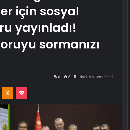
er için sosyal
u yayınladı!
soruyu sormanızı
0
5
1 dakika okuma süresi
VKontakte
Odnoklassniki
Pocket