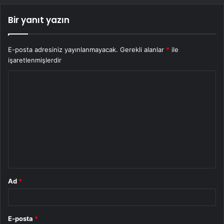
Bir yanıt yazın
E-posta adresiniz yayınlanmayacak.
Gerekli alanlar
*
ile
işaretlenmişlerdir
Y
o
r
u
m
*
Ad
*
E-posta
*