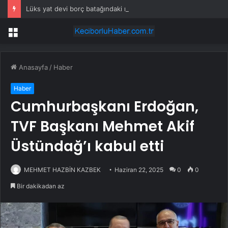
Lüks yat devi borç batağındaki rakibini satın alıyor
Menü
Anasayfa
/
Haber
Haber
Cumhurbaşkanı Erdoğan,
TVF Başkanı Mehmet Akif
Üstündağ’ı kabul etti
MEHMET HAZBİN KAZBEK
Haziran 22, 2025
0
0
Bir dakikadan az