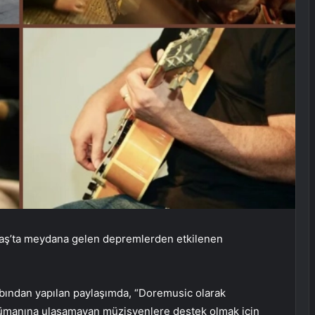
raş’ta meydana gelen depremlerden etkilenen
abından yapılan paylaşımda, “Doremusic olarak
ümanına ulaşamayan müzisyenlere destek olmak için