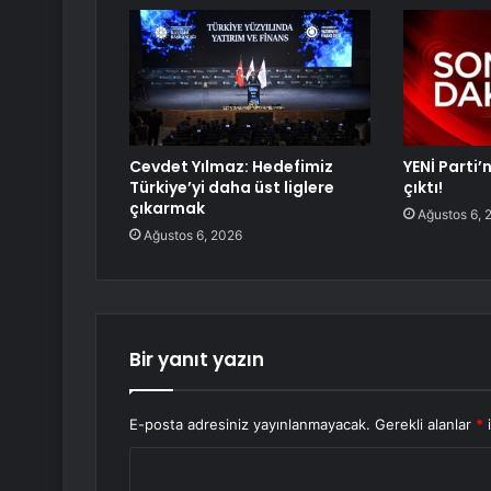
Cevdet Yılmaz: Hedefimiz
YENİ Parti’
Türkiye’yi daha üst liglere
çıktı!
çıkarmak
Ağustos 6, 
Ağustos 6, 2026
Bir yanıt yazın
E-posta adresiniz yayınlanmayacak.
Gerekli alanlar
*
i
Y