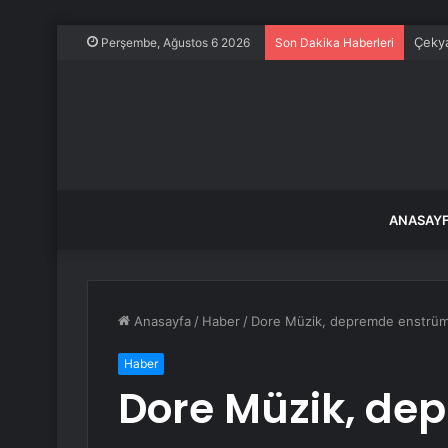
Çekya
Perşembe, Ağustos 6 2026
Son Dakika Haberleri
ANASAY
Anasayfa
/
Haber
/
Dore Müzik, depremde enstrüman
Haber
Dore Müzik, de