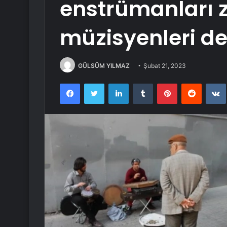
enstrümanları 
müzisyenleri de
GÜLSÜM YILMAZ
Şubat 21, 2023
Facebook
Twitter
LinkedIn
Tumblr
Pinterest
Reddit