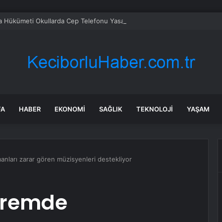
 Hükümeti Okullarda Cep Telefonu Yasağını Onayladı
FA
HABER
EKONOMI
SAĞLIK
TEKNOLOJI
YAŞAM
ları zarar gören müzisyenleri destekliyor
premde