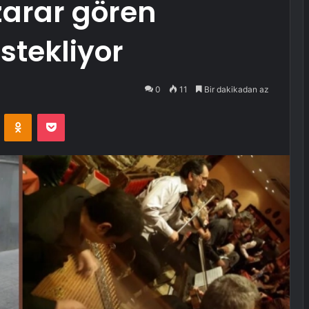
zarar gören
stekliyor
0
11
Bir dakikadan az
VKontakte
Odnoklassniki
Pocket