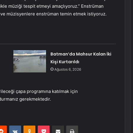
kle müziği tespit etmeyi amaçlıyoruz.” Enstrüman
 ve müzisyenlere enstrüman temin etmek istiyoruz.
Batman’da Mahsur Kalan İki
Kişi Kurtarıldı
Ağustos 6, 2026
rileceği çapa programına katılmak için
durmanız gerekmektedir.
erest
Reddit
VKontakte
Odnoklassniki
Pocket
E-Posta ile paylaş
Yazdır