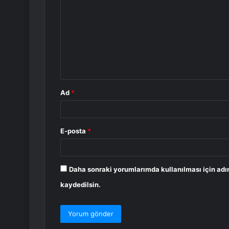
o
r
u
m
*
Ad
*
E-posta
*
Daha sonraki yorumlarımda kullanılması için adı
kaydedilsin.