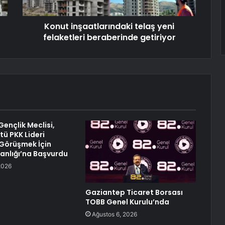
Konut inşaatlarındaki telaş yeni
felaketleri beraberinde getiriyor
ençlik Meclisi,
tü PKK Lideri
 Görüşmek İçin
anlığı’na Başvurdu
2026
Gaziantep Ticaret Borsası
TOBB Genel Kurulu’nda
Ağustos 6, 2026