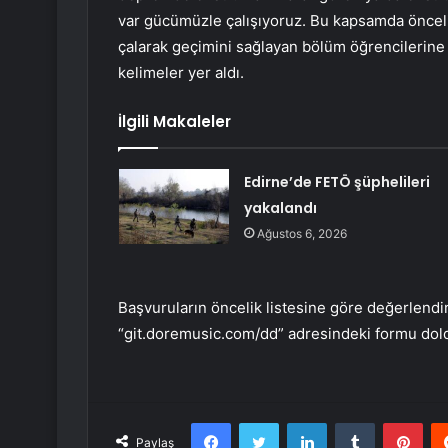
var gücümüzle çalışıyoruz. Bu kapsamda önceli
çalarak geçimini sağlayan bölüm öğrencilerine
kelimeler yer aldı.
İlgili Makaleler
Edirne’de FETÖ şüphelileri
yakalandı
Ağustos 6, 2026
Başvuruların öncelik listesine göre değerlendi
“git.doremusic.com/dd” adresindeki formu dol
Facebook
Twitter
LinkedIn
Tumblr
Pint
Paylaş