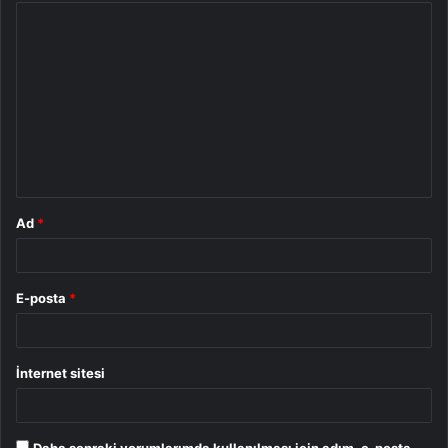
Y
o
r
u
m
*
Ad
*
E-posta
*
İnternet sitesi