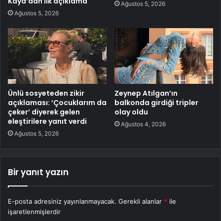
Kaya’dan ilk açıklama
Ağustos 5, 2026
Ağustos 5, 2026
Ünlü sosyeteden zikir
Zeynep Atılgan’ın
açıklaması: ‘Çocuklarım da
balkonda girdiği tripler
çeker’ diyerek gelen
olay oldu
eleştirilere yanıt verdi
Ağustos 4, 2026
Ağustos 5, 2026
Bir yanıt yazın
E-posta adresiniz yayınlanmayacak.
Gerekli alanlar
*
ile
işaretlenmişlerdir