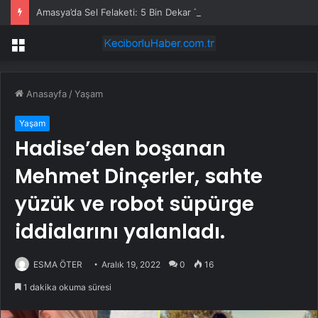
Amasya’da Sel Felaketi: 5 Bin Dekar Tarım Alanı Etkilendi
Menü
Anasayfa
/
Yaşam
Yaşam
Hadise’den boşanan
Mehmet Dinçerler, sahte
yüzük ve robot süpürge
iddialarını yalanladı.
ESMA ÖTER
Aralık 19, 2022
0
16
1 dakika okuma süresi