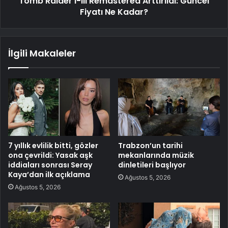
Tomb Raider I-III Remastered Arttırıldı: Güncel
Fiyatı Ne Kadar?
İlgili Makaleler
7 yıllık evlilik bitti, gözler
Trabzon’un tarihi
ona çevrildi: Yasak aşk
mekanlarında müzik
iddiaları sonrası Seray
dinletileri başlıyor
Kaya’dan ilk açıklama
Ağustos 5, 2026
Ağustos 5, 2026