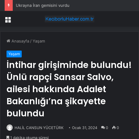
Ukrayna İran gemisini vurdu
Menü
Anasayfa
/
Yaşam
Yaşam
İntihar girişiminde bulundu!
Ünlü rapçi Sansar Salvo,
ailesi hakkında Adalet
Bakanlığı’na şikayette
bulundu
HALİL CANSUN YÜCETÜRK
Ocak 31, 2024
0
0
1 dakika okuma süresi