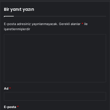
Bir yanıt yazın
E-posta adresiniz yayınlanmayacak.
Gerekli alanlar
*
ile
işaretlenmişlerdir
Y
o
r
u
m
*
Ad
*
E-posta
*