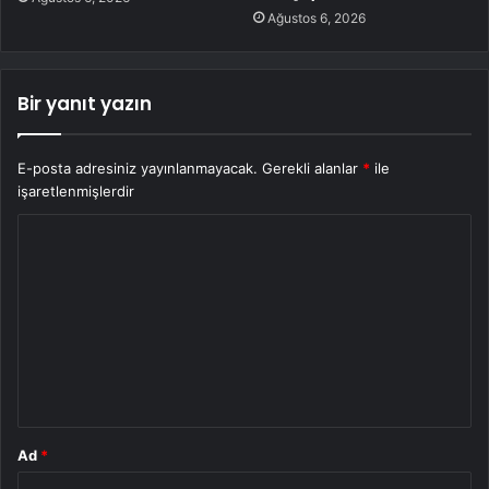
Ağustos 6, 2026
Bir yanıt yazın
E-posta adresiniz yayınlanmayacak.
Gerekli alanlar
*
ile
işaretlenmişlerdir
Y
o
r
u
m
*
Ad
*