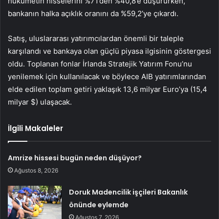
hükümetin hisselerini %71’den %40,8’e düşürürken,
bankanın halka açıklık oranını da %59,2’ye çıkardı.
Satış, uluslararası yatırımcılardan önemli bir taleple
karşılandı ve bankaya olan güçlü piyasa ilgisinin göstergesi
oldu. Toplanan fonlar İrlanda Stratejik Yatırım Fonu’nu
yenilemek için kullanılacak ve böylece AIB yatırımlarından
elde edilen toplam getiri yaklaşık 13,6 milyar Euro’ya (15,4
milyar $) ulaşacak.
İlgili Makaleler
Amrize hissesi bugün neden düşüyor?
Ağustos 8, 2026
Doruk Madencilik işçileri Bakanlık
önünde eylemde
Ağustos 7, 2026