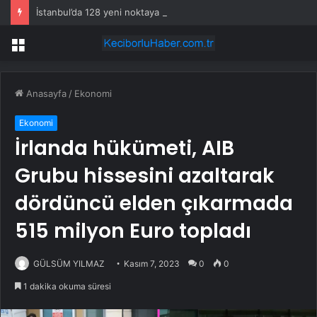
İstanbul’da 128 yeni noktaya daha EDS geliyor
Menü
Anasayfa
/
Ekonomi
Ekonomi
İrlanda hükümeti, AIB
Grubu hissesini azaltarak
dördüncü elden çıkarmada
515 milyon Euro topladı
GÜLSÜM YILMAZ
Kasım 7, 2023
0
0
1 dakika okuma süresi