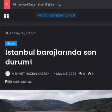
Almanya-Macaristan ilişkilerinde yeni dönem
Menü
Anasayfa
/
Haber
Haber
İstanbul barajlarında son
durum!
MEHMET HAZBİN KAZBEK
Mayıs 5, 2024
0
0
Bir dakikadan az