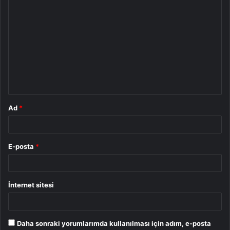
Y
o
r
u
m
*
Ad
*
E-posta
*
İnternet sitesi
Daha sonraki yorumlarımda kullanılması için adım, e-posta