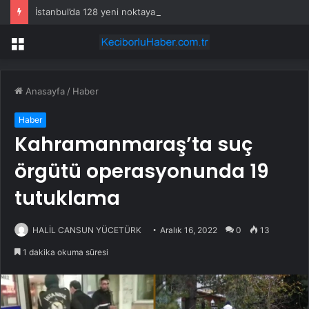
İstanbul’da 128 yeni noktaya daha EDS geliyor
Menü
Anasayfa
/
Haber
Haber
Kahramanmaraş’ta suç
örgütü operasyonunda 19
tutuklama
HALİL CANSUN YÜCETÜRK
Aralık 16, 2022
0
13
1 dakika okuma süresi