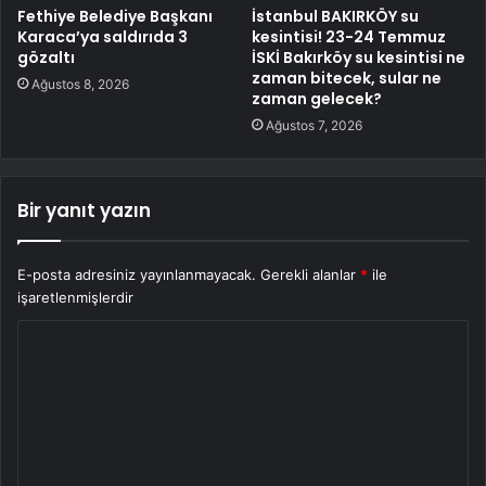
Fethiye Belediye Başkanı
İstanbul BAKIRKÖY su
Karaca’ya saldırıda 3
kesintisi! 23-24 Temmuz
gözaltı
İSKİ Bakırköy su kesintisi ne
zaman bitecek, sular ne
Ağustos 8, 2026
zaman gelecek?
Ağustos 7, 2026
Bir yanıt yazın
E-posta adresiniz yayınlanmayacak.
Gerekli alanlar
*
ile
işaretlenmişlerdir
Y
o
r
u
m