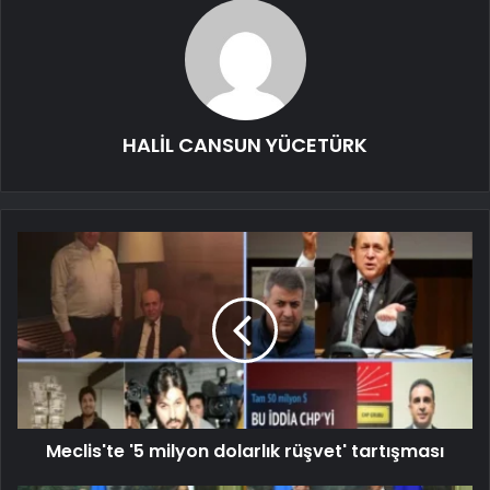
HALİL CANSUN YÜCETÜRK
Meclis'te '5 milyon dolarlık rüşvet' tartışması