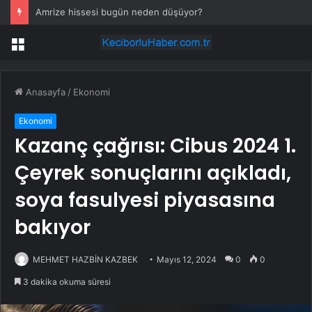
Amrize hissesi bugün neden düşüyor?
Menü
Anasayfa
/
Ekonomi
Ekonomi
Kazanç çağrısı: Cibus 2024 1.
Çeyrek sonuçlarını açıkladı,
soya fasulyesi piyasasına
bakıyor
MEHMET HAZBİN KAZBEK
Mayıs 12, 2024
0
0
3 dakika okuma süresi