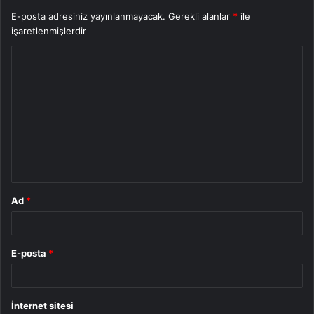
E-posta adresiniz yayınlanmayacak.
Gerekli alanlar
*
ile
işaretlenmişlerdir
Y
o
r
u
m
*
Ad
*
E-posta
*
İnternet sitesi