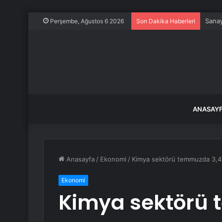
Sanay
Perşembe, Ağustos 6 2026
Son Dakika Haberleri
ANASAY
Anasayfa
/
Ekonomi
/
Kimya sektörü temmuzda 3,4 mi
Ekonomi
Kimya sektörü