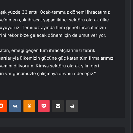
aşık yüzde 33 arttı. Ocak-temmuz dönemi ihracatımız
iye’nin en çok ihracat yapan ikinci sektörü olarak ülke
uyuyoruz. Temmuz ayında hem genel ihracatımızın
ihi rekor bize gelecek dönem için de umut veriyor.
tan, emeği geçen tüm ihracatçılarımızı tebrik
arılarıyla ülkemizin gücüne güç katan tüm firmalarımızı
evamını diliyorum. Kimya sektörü olarak yılın geri
 için var gücümüzle çalışmaya devam edeceğiz.”
erest
Reddit
VKontakte
Odnoklassniki
Pocket
E-Posta ile paylaş
Yazdır