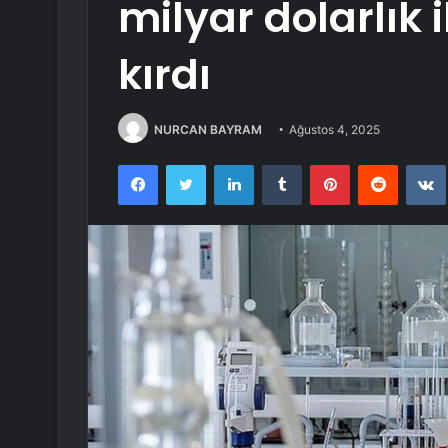
milyar dolarlık 
kırdı
NURCAN BAYRAM
Ağustos 4, 2025
Facebook
Twitter
LinkedIn
Tumblr
Pinterest
Reddit