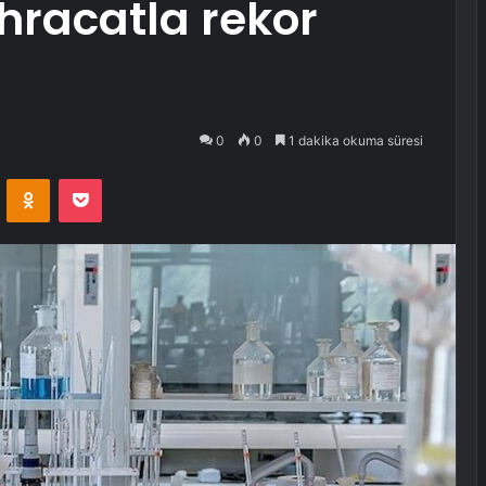
ihracatla rekor
0
0
1 dakika okuma süresi
VKontakte
Odnoklassniki
Pocket