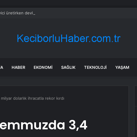
ici üretirken devleti finanse ediyor: Devreden KDV yükü büyüyor
FA
HABER
EKONOMI
SAĞLIK
TEKNOLOJI
YAŞAM
lyar dolarlık ihracatla rekor kırdı
 temmuzda 3,4