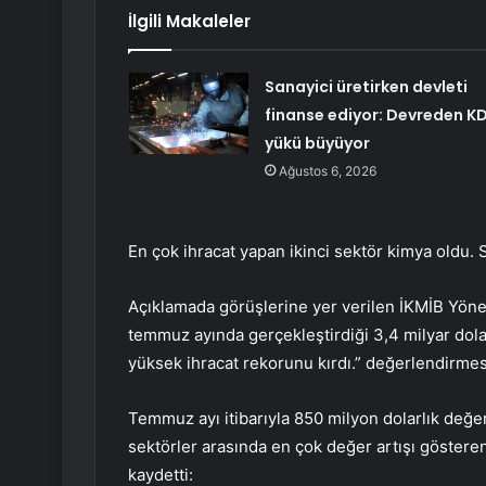
İlgili Makaleler
Sanayici üretirken devleti
finanse ediyor: Devreden K
yükü büyüyor
Ağustos 6, 2026
En çok ihracat yapan ikinci sektör kimya oldu. Se
Açıklamada görüşlerine yer verilen İKMİB Yöne
temmuz ayında gerçekleştirdiği 3,4 milyar dolar
yüksek ihracat rekorunu kırdı.” değerlendirme
Temmuz ayı itibarıyla 850 milyon dolarlık değ
sektörler arasında en çok değer artışı gösteren
kaydetti: