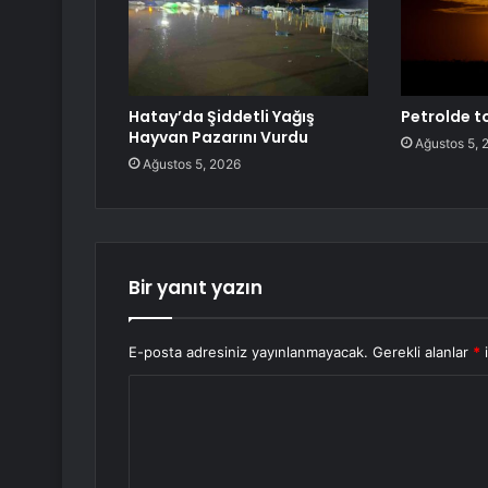
Hatay’da Şiddetli Yağış
Petrolde 
Hayvan Pazarını Vurdu
Ağustos 5, 
Ağustos 5, 2026
Bir yanıt yazın
E-posta adresiniz yayınlanmayacak.
Gerekli alanlar
*
i
Y
o
r