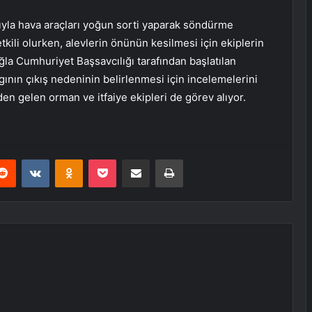
yla hava araçları yoğun sorti yaparak söndürme
tkili olurken, alevlerin önünün kesilmesi için ekiplerin
la Cumhuriyet Başsavcılığı tarafından başlatılan
nın çıkış nedeninin belirlenmesi için incelemelerini
en gelen orman ve itfaiye ekipleri de görev alıyor.
erest
Reddit
VKontakte
Odnoklassniki
Pocket
E-Posta ile paylaş
Yazdır