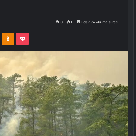
0
0
1 dakika okuma süresi
VKontakte
Odnoklassniki
Pocket