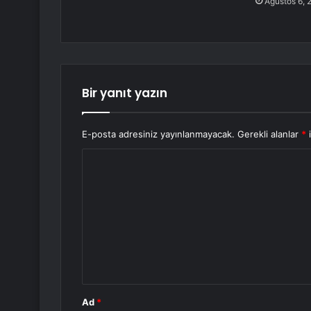
Ağustos 6, 
Bir yanıt yazın
E-posta adresiniz yayınlanmayacak.
Gerekli alanlar
*
i
Y
o
r
u
m
*
Ad
*