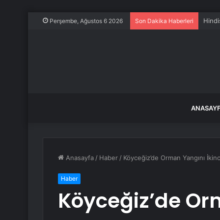
Hindi
Perşembe, Ağustos 6 2026
Son Dakika Haberleri
ANASAY
Anasayfa
/
Haber
/
Köyceğiz’de Orman Yangını İkin
Haber
Köyceğiz’de Orm