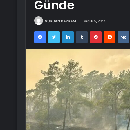
Günde
NURCAN BAYRAM
Aralık 5, 2025
Facebook
Twitter
LinkedIn
Tumblr
Pinterest
Reddit