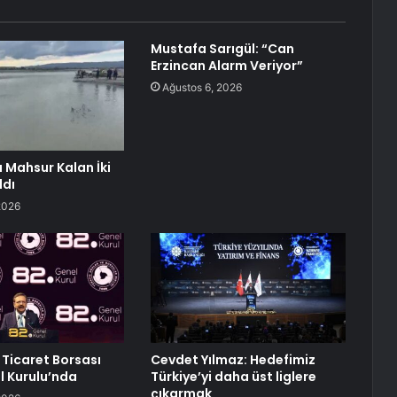
Mustafa Sarıgül: “Can
Erzincan Alarm Veriyor”
Ağustos 6, 2026
Mahsur Kalan İki
ldı
2026
Ticaret Borsası
Cevdet Yılmaz: Hedefimiz
 Kurulu’nda
Türkiye’yi daha üst liglere
çıkarmak