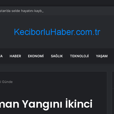
stan’da selde hayatını kaybedenlerin sayısı 61’e yükseldi
FA
HABER
EKONOMI
SAĞLIK
TEKNOLOJI
YAŞAM
ci Günde
an Yangını İkinci