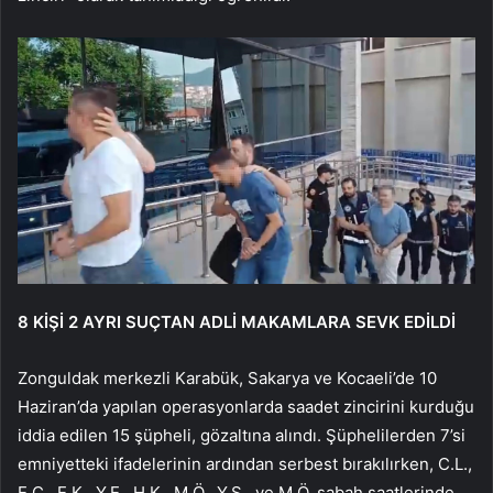
8 KİŞİ 2 AYRI SUÇTAN ADLİ MAKAMLARA SEVK EDİLDİ
Zonguldak merkezli Karabük, Sakarya ve Kocaeli’de 10
Haziran’da yapılan operasyonlarda saadet zincirini kurduğu
iddia edilen 15 şüpheli, gözaltına alındı. Şüphelilerden 7’si
emniyetteki ifadelerinin ardından serbest bırakılırken, C.L.,
E.Ç., E.K., Y.E., H.K., M.Ö., Y.S., ve M.Ö. sabah saatlerinde