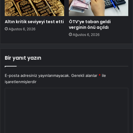
Altın kritik seviyeyi test etti
ÖTV’ye taban geldi
verginin önü açıldı
Ağustos 6, 2026
Ağustos 6, 2026
Bir yanıt yazın
E-posta adresiniz yayınlanmayacak.
Gerekli alanlar
*
ile
işaretlenmişlerdir
Y
o
r
u
m