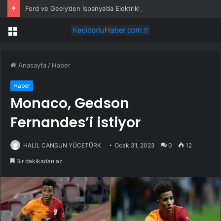
Ford ve Geely’den İspanya’da Elektrikli Araç Üretimi Anlaşması
Menü
Anasayfa
/
Haber
Haber
Monaco, Gedson
Fernandes’i istiyor
HALİL CANSUN YÜCETÜRK
Ocak 31, 2023
0
12
Bir dakikadan az