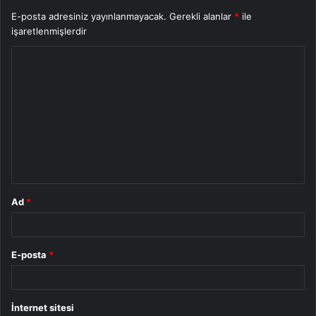
E-posta adresiniz yayınlanmayacak.
Gerekli alanlar
*
ile
işaretlenmişlerdir
Y
o
r
u
m
*
Ad
*
E-posta
*
İnternet sitesi