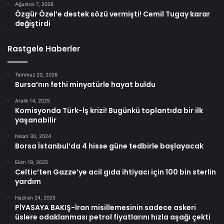
Ağustos 7, 2026
Özgür Özel’e destek sözü vermişti! Cemil Tugay karar
değiştirdi
Rastgele Haberler
Temmuz 20, 2026
Bursa’nın fethi minyatürle hayat buldu
Aralık 14, 2025
Komisyonda Türk-İş krizi! Bugünkü toplantıda bir ilk
yaşanabilir
Nisan 30, 2024
Borsa İstanbul’da 4 hisse güne tedbirle başlayacak
Ekim 19, 2025
Celtic’ten Gazze’ye acil gıda ihtiyacı için 100 bin sterlin
yardım
Haziran 24, 2025
PİYASAYA BAKIŞ-İran misillemesinin sadece askeri
üslere odaklanması petrol fiyatlarını hızla aşağı çekti