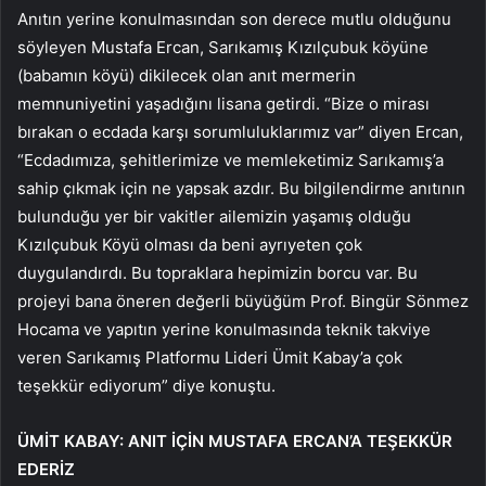
Anıtın yerine konulmasından son derece mutlu olduğunu
söyleyen Mustafa Ercan, Sarıkamış Kızılçubuk köyüne
(babamın köyü) dikilecek olan anıt mermerin
memnuniyetini yaşadığını lisana getirdi. “Bize o mirası
bırakan o ecdada karşı sorumluluklarımız var” diyen Ercan,
“Ecdadımıza, şehitlerimize ve memleketimiz Sarıkamış’a
sahip çıkmak için ne yapsak azdır. Bu bilgilendirme anıtının
bulunduğu yer bir vakitler ailemizin yaşamış olduğu
Kızılçubuk Köyü olması da beni ayrıyeten çok
duygulandırdı. Bu topraklara hepimizin borcu var. Bu
projeyi bana öneren değerli büyüğüm Prof. Bingür Sönmez
Hocama ve yapıtın yerine konulmasında teknik takviye
veren Sarıkamış Platformu Lideri Ümit Kabay’a çok
teşekkür ediyorum” diye konuştu.
ÜMİT KABAY: ANIT İÇİN MUSTAFA ERCAN’A TEŞEKKÜR
EDERİZ