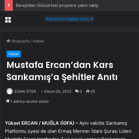
Baraçlı’dan Gölcük’teki projelere yakın takip
Menü
Anasayfa
/
Haber
Haber
Mustafa Ercan’dan Kars
Sarıkamış’a Şehitler Anıtı
ESMA ÖTER
Kasım 24, 2022
0
25
1 dakika okuma süresi
Yüksel ERCAN / MUĞLA (İGFA) –
Aynı vakitte Sarıkamış
Platformu üyesi de olan Ermaş Mermer İdare Şurası Lideri