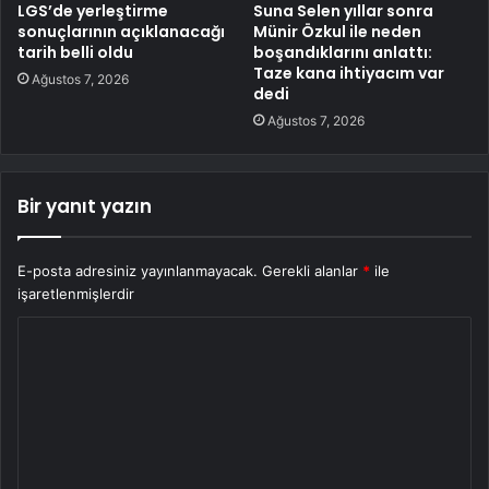
LGS’de yerleştirme
Suna Selen yıllar sonra
sonuçlarının açıklanacağı
Münir Özkul ile neden
tarih belli oldu
boşandıklarını anlattı:
Taze kana ihtiyacım var
Ağustos 7, 2026
dedi
Ağustos 7, 2026
Bir yanıt yazın
E-posta adresiniz yayınlanmayacak.
Gerekli alanlar
*
ile
işaretlenmişlerdir
Y
o
r
u
m