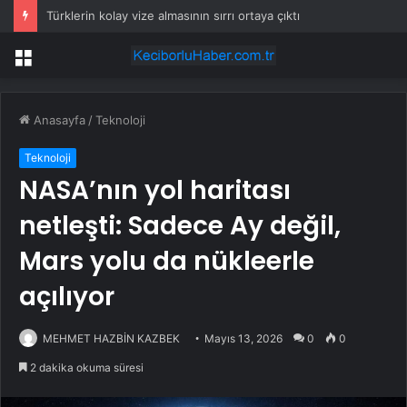
Türklerin kolay vize almasının sırrı ortaya çıktı
Menü
Anasayfa
/
Teknoloji
Teknoloji
NASA’nın yol haritası
netleşti: Sadece Ay değil,
Mars yolu da nükleerle
açılıyor
MEHMET HAZBİN KAZBEK
Mayıs 13, 2026
0
0
2 dakika okuma süresi