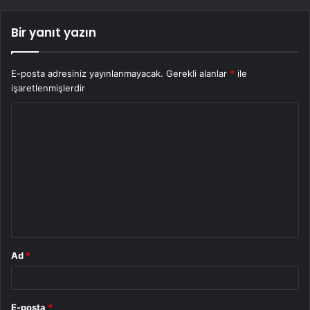
Bir yanıt yazın
E-posta adresiniz yayınlanmayacak.
Gerekli alanlar
*
ile
işaretlenmişlerdir
Y
o
r
u
m
*
Ad
*
E-posta
*