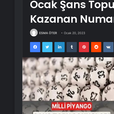
Ocak Şans Topu
Kazanan Numar
ESMA ÖTER
Ocak 20, 2023
Facebook
Twitter
LinkedIn
Tumblr
Pinterest
Reddit