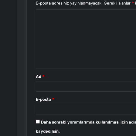
E-posta adresiniz yayınlanmayacak.
Gerekli alanlar
*
i
Y
o
r
u
m
*
Ad
*
E-posta
*
Daha sonraki yorumlarımda kullanılması için adı
kaydedilsin.