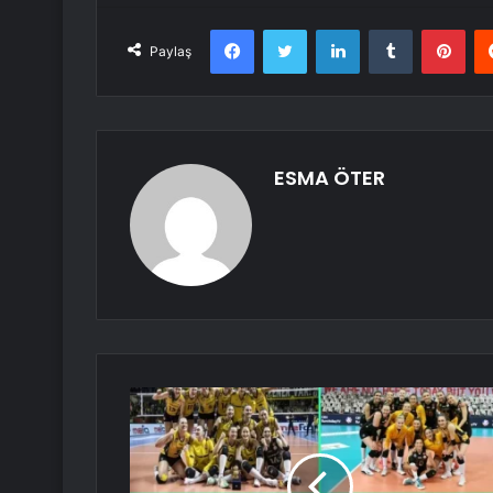
Facebook
Twitter
LinkedIn
Tumblr
Pint
Paylaş
ESMA ÖTER