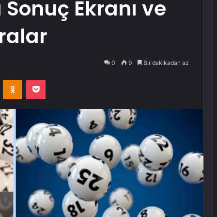
 Sonuç Ekranı ve
alar
0
9
Bir dakikadan az
VKontakte
Odnoklassniki
Pocket