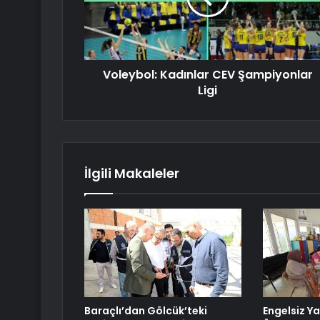
Voleybol: Kadınlar CEV Şampiyonlar
Ligi
İlgili Makaleler
Baraçlı’dan Gölcük’teki
Engelsiz Y