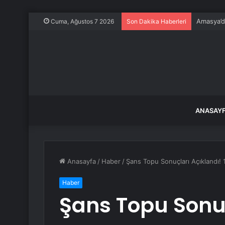
Amasya’da
Cuma, Ağustos 7 2026
Son Dakika Haberleri
ANASAY
Anasayfa
/
Haber
/
Şans Topu Sonuçları Açıklandı!
Haber
Şans Topu Sonuç