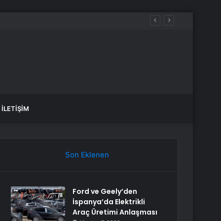
İLETIŞIM
Son Eklenen
Ford ve Geely’den
İspanya’da Elektrikli
Araç Üretimi Anlaşması