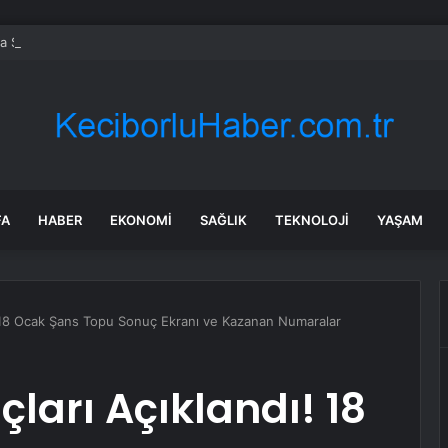
 Sel Felaketi: 5 Bin Dekar Tarım Alanı Etkilendi
FA
HABER
EKONOMI
SAĞLIK
TEKNOLOJI
YAŞAM
 18 Ocak Şans Topu Sonuç Ekranı ve Kazanan Numaralar
ları Açıklandı! 18