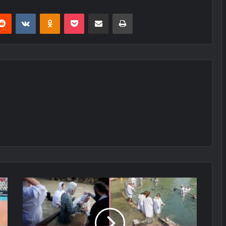
erest
Reddit
VKontakte
Odnoklassniki
Pocket
E-Posta ile paylaş
Yazdır