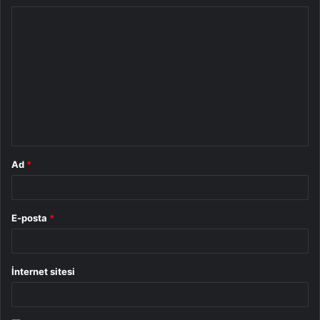
Y
o
r
u
m
*
Ad
*
E-posta
*
İnternet sitesi