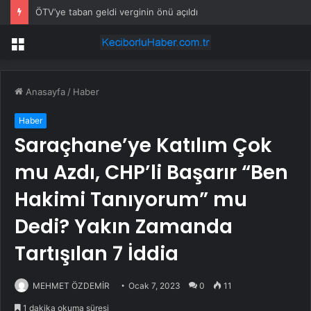
ÖTV’ye taban geldi verginin önü açıldı
Menü
Anasayfa
/
Haber
Haber
Saraçhane’ye Katılım Çok
mu Azdı, CHP’li Başarır “Ben
Hakimi Tanıyorum” mu
Dedi? Yakın Zamanda
Tartışılan 7 İddia
MEHMET ÖZDEMİR
Ocak 7, 2023
0
11
1 dakika okuma süresi