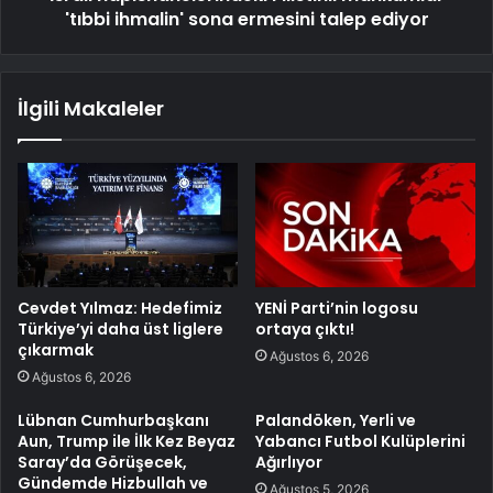
'tıbbi ihmalin' sona ermesini talep ediyor
İlgili Makaleler
Cevdet Yılmaz: Hedefimiz
YENİ Parti’nin logosu
Türkiye’yi daha üst liglere
ortaya çıktı!
çıkarmak
Ağustos 6, 2026
Ağustos 6, 2026
Lübnan Cumhurbaşkanı
Palandöken, Yerli ve
Aun, Trump ile İlk Kez Beyaz
Yabancı Futbol Kulüplerini
Saray’da Görüşecek,
Ağırlıyor
Gündemde Hizbullah ve
Ağustos 5, 2026