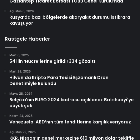
Gaziantep Ticaret Borsası TOBB Genel Kurulu’nda
Ağustos 6, 2026
Rusya’da bazı bölgelerde akaryakıt durumu istikrara
kavuşuyor
Rastgele Haberler
Mart 6, 2025
54 ilin ‘Hücre’lerine girildi! 334 gözaltı
Mart 28, 2026
Hilvan’da Kripto Para Tesisi Eşzamanlı Dron
Denetimiyle Bulundu
Mayıs 28, 2024
Belçika’nın EURO 2024 kadrosu açıklandı: Batshuayi’ye
büyük şok
Kasım 24, 2025
Venezuela: ABD’nin tüm tehditlerine karşılık veriyoruz
Ağustos 22, 2025
KKR, Nissan’ın genel merkezine 610 milyon dolar teklifle