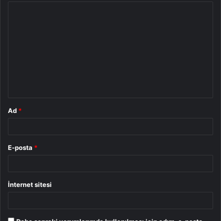
Y
o
r
u
m
*
Ad
*
E-posta
*
İnternet sitesi