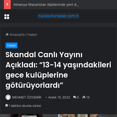
Almanya-Macaristan ilişkilerinde yeni dönem
Menü
Anasayfa
/
Haber
Haber
Skandal Canlı Yayını
Açıkladı: “13-14 yaşındakileri
gece kulüplerine
götürüyorlardı”
MEHMET ÖZDEMİR
Aralık 15, 2022
0
15
1 dakika okuma süresi