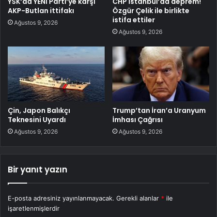
YSK’da YENİ Parti’ye karşı
CHP İstanbul’da deprem!
AKP-Butlan ittifakı
Özgür Çelik ile birlikte
istifa ettiler
Ağustos 9, 2026
Ağustos 9, 2026
Çin, Japon Balıkçı
Trump’tan İran’a Uranyum
Teknesini Uyardı
İmhası Çağrısı
Ağustos 9, 2026
Ağustos 9, 2026
Bir yanıt yazın
E-posta adresiniz yayınlanmayacak.
Gerekli alanlar
*
ile
işaretlenmişlerdir