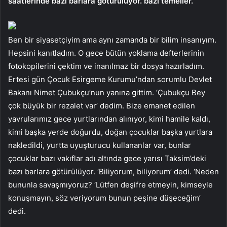
saatlerinde bazı barlara götürülüyor. bazı temeller.”
Ben bir siyasetçiyim ama aynı zamanda bir bilim insanıyım.
Hepsini kanıtladım. O gece bütün yoklama defterlerinin
fotokopilerini çektim ve inanılmaz bir dosya hazırladım.
Ertesi gün Çocuk Esirgeme Kurumu’ndan sorumlu Devlet
Bakanı Nimet Çubukçu’nun yanına gittim. ‘Çubukçu Bey
çok büyük bir rezalet var’ dedim. Bize emanet edilen
yavrularımız gece yurtlarından alınıyor, kimi hamile kaldı,
kimi başka yerde doğurdu, doğan çocuklar başka yurtlara
nakledildi, yurtta uyuşturucu kullananlar var, bunlar
çocuklar bazı vakıflar adı altında gece yarısı Taksim’deki
bazı barlara götürülüyor. ‘Biliyorum, biliyorum’ dedi. ‘Neden
bununla savaşmıyoruz? ‘Lütfen deşifre etmeyin, kimseyle
konuşmayın, söz veriyorum bunun peşine düşeceğim’
dedi.