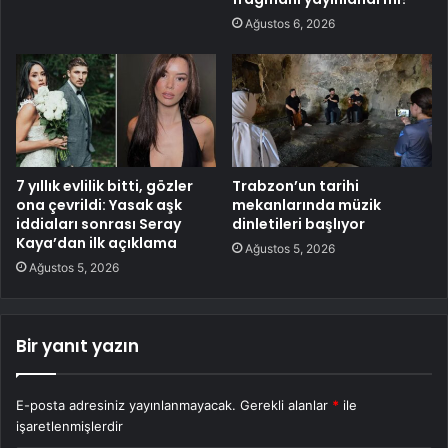
Ağustos 6, 2026
7 yıllık evlilik bitti, gözler
Trabzon’un tarihi
ona çevrildi: Yasak aşk
mekanlarında müzik
iddiaları sonrası Seray
dinletileri başlıyor
Kaya’dan ilk açıklama
Ağustos 5, 2026
Ağustos 5, 2026
Bir yanıt yazın
E-posta adresiniz yayınlanmayacak.
Gerekli alanlar
*
ile
işaretlenmişlerdir