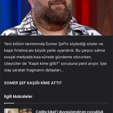
Yeni bölüm tanıtımında Somer Şef’in söylediği sözler ve
kaşık fırlatma anı büyük yankı uyandırdı. Bu çarpıcı sahne
sosyal medyada kısa sürede gündeme otururken,
izleyiciler de “Kaşık kime gitti?” sorusuna yanıt arıyor. İşte
olay yaratan fragmanın detayları…
SOMER ŞEF KAŞIĞI KİME ATTI?
İlgili Makaleler
Çağla Şıkel’i duygulandıran çocukluk