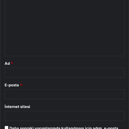
Y
o
r
u
m
*
Ad
*
E-posta
*
İnternet sitesi
Daha sonraki yorumlarımda kullanılması için adım, e-posta