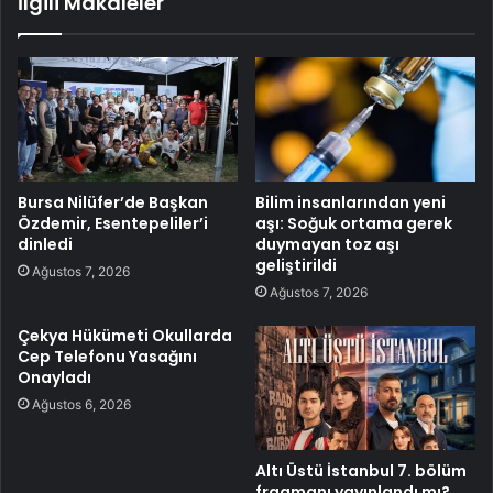
İlgili Makaleler
Bursa Nilüfer’de Başkan
Bilim insanlarından yeni
Özdemir, Esentepeliler’i
aşı: Soğuk ortama gerek
dinledi
duymayan toz aşı
geliştirildi
Ağustos 7, 2026
Ağustos 7, 2026
Çekya Hükümeti Okullarda
Cep Telefonu Yasağını
Onayladı
Ağustos 6, 2026
Altı Üstü İstanbul 7. bölüm
fragmanı yayınlandı mı?