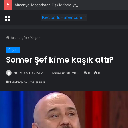
Almanya-Macaristan ilişkilerinde yeni dönem
Menü
Anasayfa
/
Yaşam
Yaşam
Somer Şef kime kaşık attı?
NURCAN BAYRAM
Temmuz 30, 2025
0
0
1 dakika okuma süresi