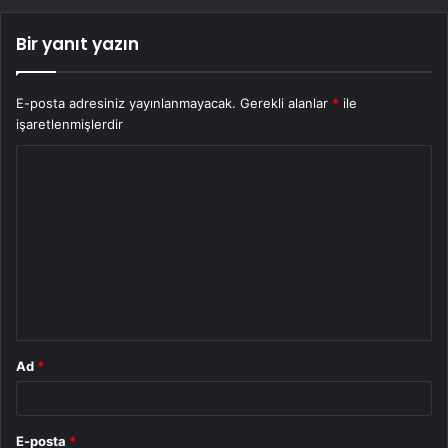
Bir yanıt yazın
E-posta adresiniz yayınlanmayacak.
Gerekli alanlar
*
ile
işaretlenmişlerdir
Y
o
r
u
m
*
Ad
*
E-posta
*