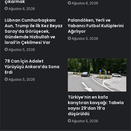
çıkarmak
Ağustos 6, 2026
Ağustos 6, 2026
Lübnan Cumhurbaşkanı
Palandöken, Yerli ve
Aun, Trump ile İlk Kez Beyaz
Yabancı Futbol Kulüplerini
Saray’da Görüşecek,
Ağırlıyor
Gündemde Hizbullah ve
Ağustos 5, 2026
İsrail’in Çekilmesi Var
Ağustos 5, 2026
78 Can İçin Adalet
Yürüyüşü Ankara’da Sona
Erdi
Ağustos 5, 2026
Türkiye’nin en kafa
karıştıran kavşağı: Tabela
sayısı 29’dan 19’a
düşürüldü
Ağustos 5, 2026