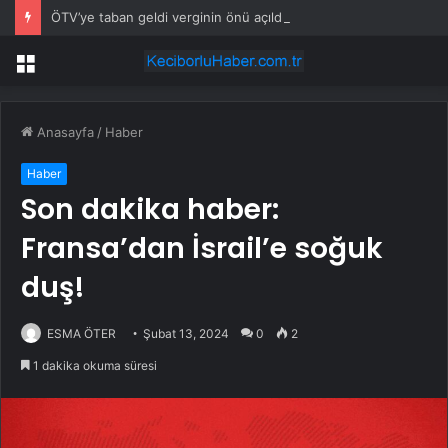
ÖTV’ye taban geldi verginin önü açıldı
Menü
Anasayfa
/
Haber
Haber
Son dakika haber:
Fransa’dan İsrail’e soğuk
duş!
ESMA ÖTER
Şubat 13, 2024
0
2
1 dakika okuma süresi