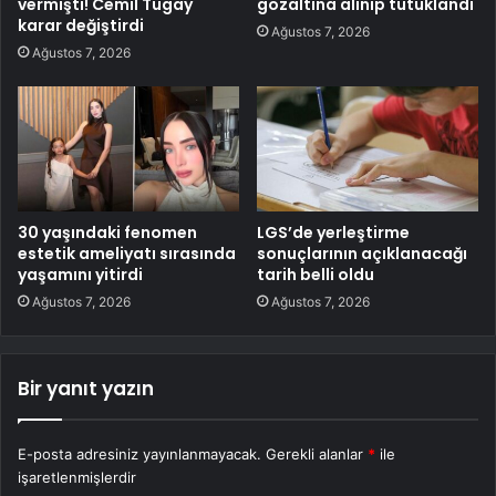
vermişti! Cemil Tugay
gözaltına alınıp tutuklandı
karar değiştirdi
Ağustos 7, 2026
Ağustos 7, 2026
30 yaşındaki fenomen
LGS’de yerleştirme
estetik ameliyatı sırasında
sonuçlarının açıklanacağı
yaşamını yitirdi
tarih belli oldu
Ağustos 7, 2026
Ağustos 7, 2026
Bir yanıt yazın
E-posta adresiniz yayınlanmayacak.
Gerekli alanlar
*
ile
işaretlenmişlerdir