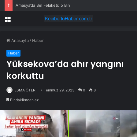
Amasya’da Sel Felaketi: 5 Bin Dekar Tarım Alanı Etkilendi
Menü
Anasayfa
/
Haber
Haber
Yüksekova’da ahır yangını
korkuttu
ESMA ÖTER
Temmuz 29, 2023
0
8
Bir dakikadan az