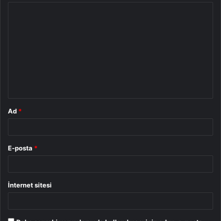
Y
o
r
u
m
*
Ad
*
E-posta
*
İnternet sitesi