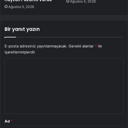
Ağustos 5, 2026
Ağustos 5, 2026
Bir yanıt yazın
E-posta adresiniz yayınlanmayacak.
Gerekli alanlar
*
ile
işaretlenmişlerdir
Y
o
r
u
m
*
Ad
*