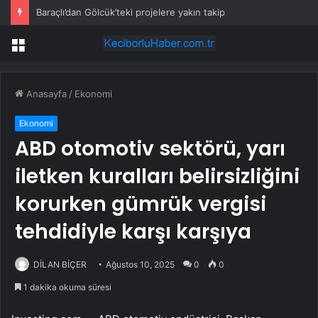
Baraçlı’dan Gölcük’teki projelere yakın takip
Menü
Anasayfa
/
Ekonomi
Ekonomi
ABD otomotiv sektörü, yarı
iletken kuralları belirsizliğini
korurken gümrük vergisi
tehdidiyle karşı karşıya
DİLAN BİÇER
Ağustos 10, 2025
0
0
1 dakika okuma süresi