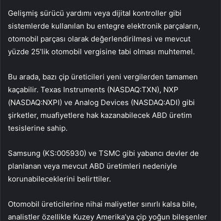
Gelişmiş sürücü yardımı veya dijital kontroller gibi
sistemlerde kullanılan bu entegre elektronik parçaların,
otomobil parçası olarak değerlendirilmesi ve mevcut
yüzde 25’lik otomobil vergisine tabi olması muhtemel.
Bu arada, bazı çip üreticileri yeni vergilerden tamamen
kaçabilir. Texas Instruments (NASDAQ:
TXN
), NXP
(NASDAQ:
NXPI
) ve
Analog Devices
(NASDAQ:
ADI
) gibi
şirketler, muafiyetlere hak kazanabilecek ABD üretim
tesislerine sahip.
Samsung (KS:
005930
) ve TSMC gibi yabancı devler de
planlanan veya mevcut ABD üretimleri nedeniyle
korunabileceklerini belirttiler.
Otomobil üreticilerine nihai maliyetler sınırlı kalsa bile,
analistler özellikle Kuzey Amerika’ya çip yoğun bileşenler