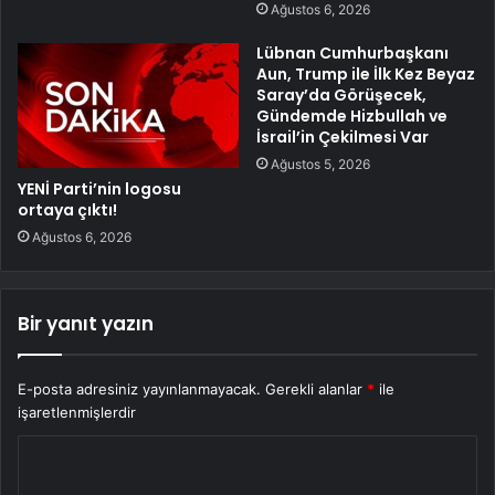
Ağustos 6, 2026
Lübnan Cumhurbaşkanı
Aun, Trump ile İlk Kez Beyaz
Saray’da Görüşecek,
Gündemde Hizbullah ve
İsrail’in Çekilmesi Var
Ağustos 5, 2026
YENİ Parti’nin logosu
ortaya çıktı!
Ağustos 6, 2026
Bir yanıt yazın
E-posta adresiniz yayınlanmayacak.
Gerekli alanlar
*
ile
işaretlenmişlerdir
Y
o