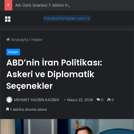
Altı Üstü İstanbul 7. bölüm fragmanı yayınlandı mı?
Menü
Anasayfa
/
Haber
Haber
ABD’nin İran Politikası:
Askeri ve Diplomatik
Seçenekler
MEHMET HAZBİN KAZBEK
Mayıs 22, 2026
0
0
1 dakika okuma süresi