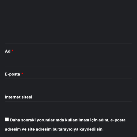
r
u
m
*
Ad
*
E-posta
*
İnternet sitesi
Daha sonraki yorumlarımda kullanılması için adım, e-posta
adresim ve site adresim bu tarayıcıya kaydedilsin.