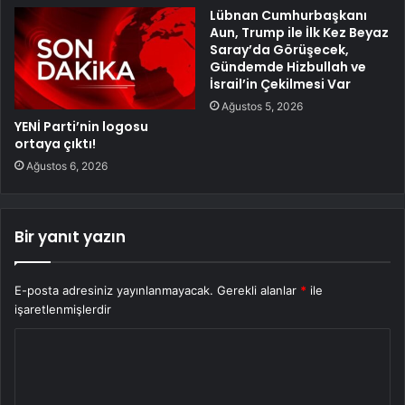
Lübnan Cumhurbaşkanı
Aun, Trump ile İlk Kez Beyaz
Saray’da Görüşecek,
Gündemde Hizbullah ve
İsrail’in Çekilmesi Var
Ağustos 5, 2026
YENİ Parti’nin logosu
ortaya çıktı!
Ağustos 6, 2026
Bir yanıt yazın
E-posta adresiniz yayınlanmayacak.
Gerekli alanlar
*
ile
işaretlenmişlerdir
Y
o
r