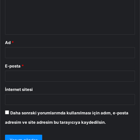
u
m
*
Ad
*
E-posta
*
İnternet sitesi
Daha sonraki yorumlarımda kullanılması için adım, e-posta
adresim ve site adresim bu tarayıcıya kaydedilsin.