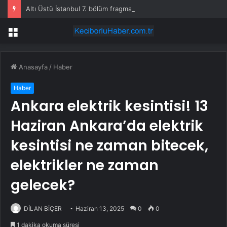
Altı Üstü İstanbul 7. bölüm fragmanı yayınlandı mı?
Menü
Anasayfa
/
Haber
Haber
Ankara elektrik kesintisi! 13
Haziran Ankara’da elektrik
kesintisi ne zaman bitecek,
elektrikler ne zaman
gelecek?
DİLAN BİÇER
Haziran 13, 2025
0
0
1 dakika okuma süresi