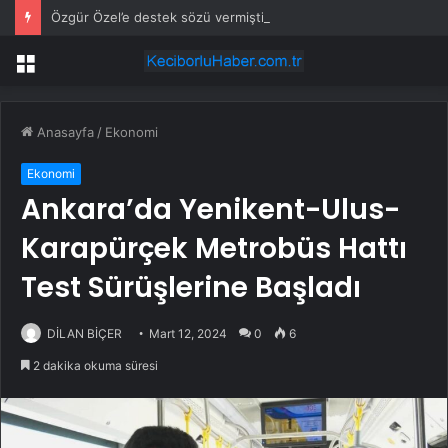
Özgür Özel’e destek sözü vermişti! Cemil Tugay karar değiştirdi
Menü
Anasayfa
/
Ekonomi
Ekonomi
Ankara’da Yenikent-Ulus-
Karapürçek Metrobüs Hattı
Test Sürüşlerine Başladı
DİLAN BİÇER
Mart 12, 2024
0
6
2 dakika okuma süresi