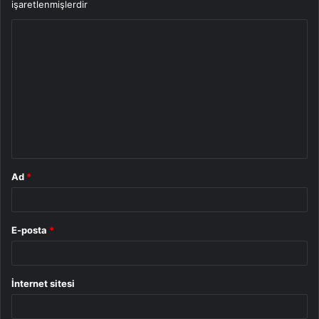
işaretlenmişlerdir
Y
o
r
u
m
*
Ad
*
E-posta
*
İnternet sitesi