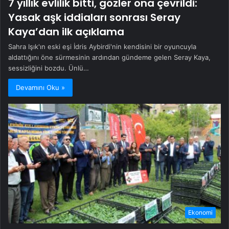
7 yıllık evlilik bitti, gözler ona çevrildi:
Yasak aşk iddiaları sonrası Seray
Kaya’dan ilk açıklama
Sahra Işık'ın eski eşi İdris Aybirdi'nin kendisini bir oyuncuyla
aldattığını öne sürmesinin ardından gündeme gelen Seray Kaya,
sessizliğini bozdu. Ünlü…
Devamını Oku »
Ekonomi