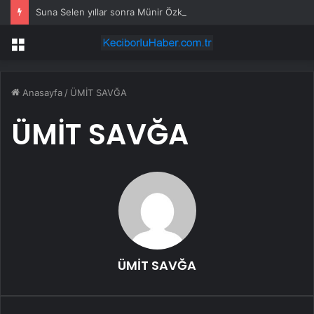
Suna Selen yıllar sonra Münir Özkul ile neden boşandıklarını anlattı: Taze kana ihtiyacım var dedi
Menü
Anasayfa
/
ÜMİT SAVĞA
ÜMİT SAVĞA
ÜMİT SAVĞA