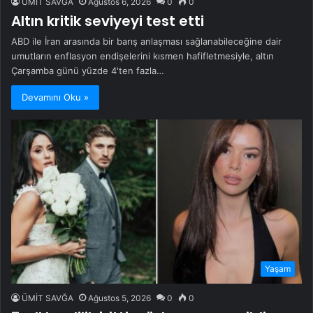
ÜMİT SAVĞA
Ağustos 6, 2026
0
0
Altın kritik seviyeyi test etti
ABD ile İran arasında bir barış anlaşması sağlanabileceğine dair
umutların enflasyon endişelerini kısmen hafifletmesiyle, altın
Çarşamba günü yüzde 4'ten fazla…
Devamını Oku »
Yaşam
ÜMİT SAVĞA
Ağustos 5, 2026
0
0