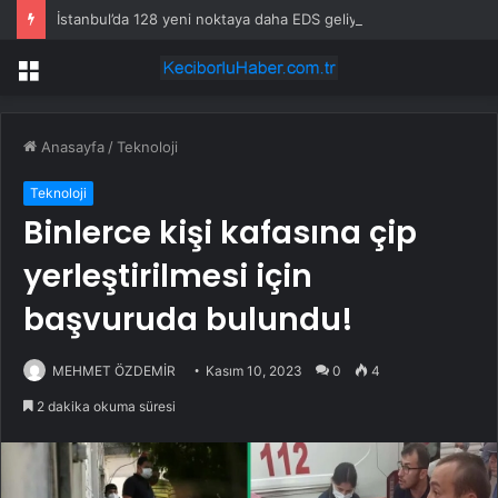
İstanbul’da 128 yeni noktaya daha EDS geliyor
Menü
Anasayfa
/
Teknoloji
Teknoloji
Binlerce kişi kafasına çip
yerleştirilmesi için
başvuruda bulundu!
MEHMET ÖZDEMİR
Kasım 10, 2023
0
4
2 dakika okuma süresi