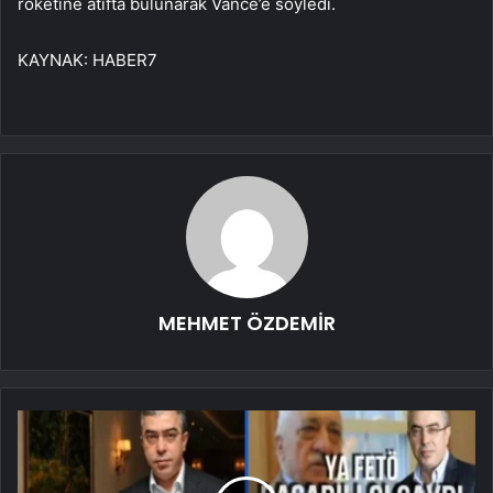
roketine atıfta bulunarak Vance’e söyledi.
KAYNAK:
HABER7
MEHMET ÖZDEMİR