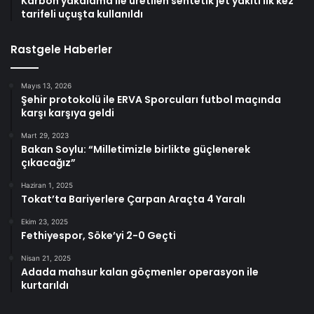
Karbon yakalama ile üretilen sentetik jet yakıtı ilk kez
tarifeli uçuşta kullanıldı
Rastgele Haberler
Mayıs 13, 2026
Şehir protokolü ile ERVA Sporcuları futbol maçında
karşı karşıya geldi
Mart 29, 2023
Bakan Soylu: “Milletimizle birlikte güçlenerek
çıkacağız”
Haziran 1, 2025
Tokat’ta Bariyerlere Çarpan Araçta 4 Yaralı
Ekim 23, 2025
Fethiyespor, Söke’yi 2-0 Geçti
Nisan 21, 2025
Adada mahsur kalan göçmenler operasyon ile
kurtarıldı