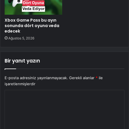
Xbox Game Pass bu ayın
sonunda dört oyuna veda
edecek
Ağustos 5, 2026
Bir yanıt yazın
E-posta adresiniz yayınlanmayacak.
Gerekli alanlar
*
ile
işaretlenmişlerdir
Y
o
r
u
m