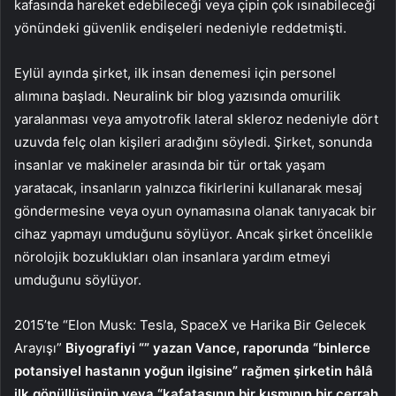
kafasında hareket edebileceği veya çipin çok ısınabileceği
yönündeki güvenlik endişeleri nedeniyle reddetmişti.
Eylül ayında şirket, ilk insan denemesi için personel
alımına başladı. Neuralink bir blog yazısında omurilik
yaralanması veya amyotrofik lateral skleroz nedeniyle dört
uzuvda felç olan kişileri aradığını söyledi. Şirket, sonunda
insanlar ve makineler arasında bir tür ortak yaşam
yaratacak, insanların yalnızca fikirlerini kullanarak mesaj
göndermesine veya oyun oynamasına olanak tanıyacak bir
cihaz yapmayı umduğunu söylüyor. Ancak şirket öncelikle
nörolojik bozuklukları olan insanlara yardım etmeyi
umduğunu söylüyor.
2015’te “Elon Musk: Tesla, SpaceX ve Harika Bir Gelecek
Arayışı”
Biyografiyi “” yazan Vance, raporunda “binlerce
potansiyel hastanın yoğun ilgisine” rağmen şirketin hâlâ
ilk gönüllüsünün veya “kafatasının bir kısmının bir cerrah