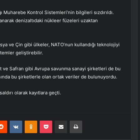
 Muharebe Kontrol Sistemleri’nin bilgileri sızdırıldı.
llanarak denizaltıdaki nükleer füzeleri uzaktan
ya ve Çin gibi ülkeler, NATO’nun kullandığı teknolojiyi
emler geliştirebilir.
t ve Safran gibi Avrupa savunma sanayi şirketleri de bu
asında bu şirketlerle olan ortak veriler de bulunuyordu.
saldırı olarak kayıtlara geçti.
erest
Reddit
VKontakte
Odnoklassniki
Pocket
E-Posta ile paylaş
Yazdır