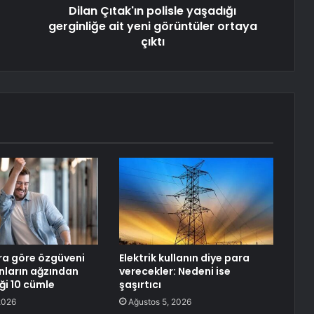
Dilan Çıtak'ın polisle yaşadığı
gerginliğe ait yeni görüntüler ortaya
çıktı
ra göre özgüveni
Elektrik kullanın diye para
nların ağzından
verecekler: Nedeni ise
i 10 cümle
şaşırtıcı
2026
Ağustos 5, 2026