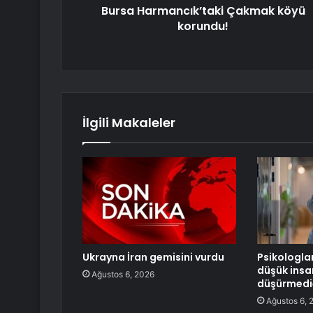
Bursa Harmancık’taki Çakmak köyü
korundu!
İlgili Makaleler
Ukrayna İran gemisini vurdu
Psikologla
düşük insa
Ağustos 6, 2026
düşürmediğ
Ağustos 6, 