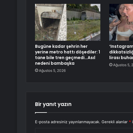
Bugüne kadar şehrin her
‘Instagram
yerine metro hattı döşediler: 1
dikkatsizl
tane bile tren geçmedi…Asıl
lirası buha
nedeni bambaşka
Ağustos 5, 
Ağustos 5, 2026
Bir yanıt yazın
E-posta adresiniz yayınlanmayacak.
Gerekli alanlar
*
i
Y