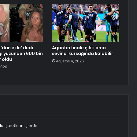
’dan ekle’ dedi
Arjantin finale çıktı ama
iği yüzünden 600 bin
sevinci kursağında kalabilir
r oldu
Ağustos 4, 2026
2026
le işaretlenmişlerdir