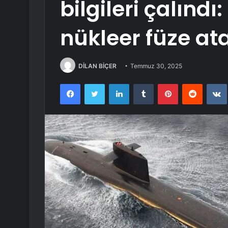
bilgileri çalındı
nükleer füze ata
DİLAN BİÇER
Temmuz 30, 2025
Facebook
Twitter
LinkedIn
Tumblr
Pinterest
Reddit