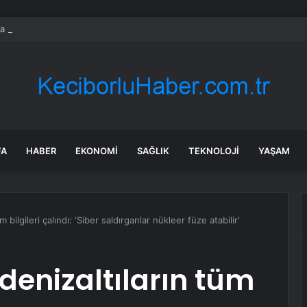
 Sel Felaketi: 5 Bin Dekar Tarım Alanı Etkilendi
FA
HABER
EKONOMI
SAĞLIK
TEKNOLOJI
YAŞAM
 bilgileri çalındı: ‘Siber saldırganlar nükleer füze atabilir’
denizaltıların tüm