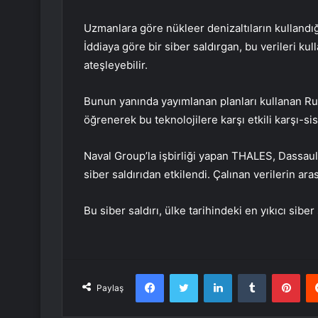
Uzmanlara göre nükleer denizaltıların kullandığı
İddiaya göre bir siber saldırgan, bu verileri ku
ateşleyebilir.
Bunun yanında yayımlanan planları kullanan Rus
öğrenerek bu teknolojilere karşı etkili karşı-sist
Naval Group’la işbirliği yapan THALES, Dassaul
siber saldırıdan etkilendi. Çalınan verilerin ar
Bu siber saldırı, ülke tarihindeki en yıkıcı siber 
Facebook
Twitter
LinkedIn
Tumblr
Pint
Paylaş