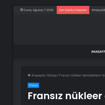
Amasya’da
Cuma, Ağustos 7 2026
Son Dakika Haberleri
ANASAY
Anasayfa
/
Dünya
/
Fransız nükleer denizaltıların tüm
Dünya
Fransız nükleer 