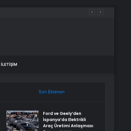
İLETIŞIM
Son Eklenen
Ford ve Geely’den
İspanya’da Elektrikli
Araç Üretimi Anlaşması