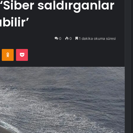
: ‘Siber saldırganlar
bilir’
0
0
1 dakika okuma süresi
VKontakte
Odnoklassniki
Pocket