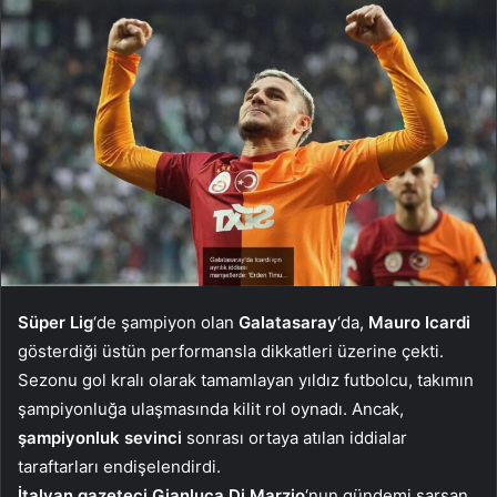
Süper Lig
‘de şampiyon olan
Galatasaray
‘da,
Mauro Icardi
gösterdiği üstün performansla dikkatleri üzerine çekti.
Sezonu gol kralı olarak tamamlayan yıldız futbolcu, takımın
şampiyonluğa ulaşmasında kilit rol oynadı. Ancak,
şampiyonluk
sevinci
sonrası ortaya atılan iddialar
taraftarları endişelendirdi.
İtalyan gazeteci Gianluca Di Marzio
‘nun gündemi sarsan