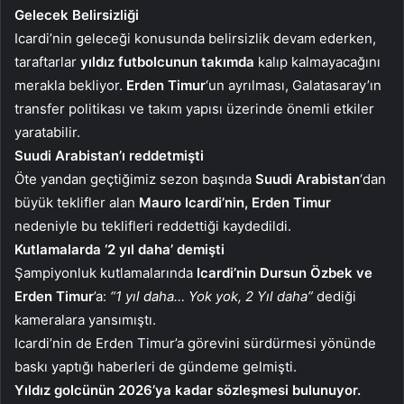
Gelecek Belirsizliği
Icardi’nin geleceği konusunda belirsizlik devam ederken,
taraftarlar
yıldız futbolcunun takımda
kalıp kalmayacağını
merakla bekliyor.
Erden Timur
‘un ayrılması, Galatasaray’ın
transfer politikası ve takım yapısı üzerinde önemli etkiler
yaratabilir.
Suudi Arabistan’ı reddetmişti
Öte yandan geçtiğimiz sezon başında
Suudi Arabistan
‘dan
büyük teklifler alan
Mauro Icardi’nin, Erden Timur
nedeniyle bu teklifleri reddettiği kaydedildi.
Kutlamalarda ‘2 yıl daha’ demişti
Şampiyonluk kutlamalarında
Icardi’nin Dursun Özbek ve
Erden Timur
’a:
“1 yıl daha… Yok yok, 2 Yıl daha”
dediği
kameralara yansımıştı.
Icardi’nin de Erden Timur’a görevini sürdürmesi yönünde
baskı yaptığı haberleri de gündeme gelmişti.
Yıldız golcünün 2026’ya kadar sözleşmesi bulunuyor.