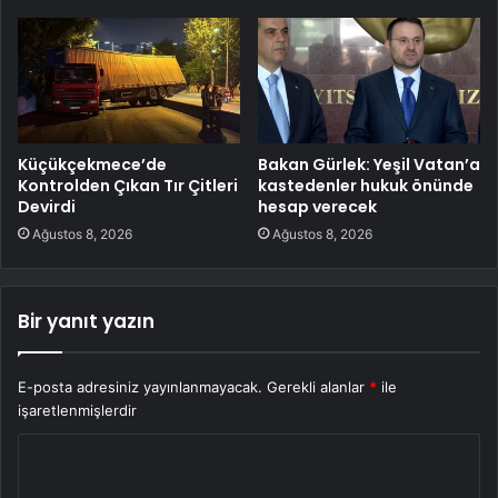
Küçükçekmece’de
Bakan Gürlek: Yeşil Vatan’a
Kontrolden Çıkan Tır Çitleri
kastedenler hukuk önünde
Devirdi
hesap verecek
Ağustos 8, 2026
Ağustos 8, 2026
Bir yanıt yazın
E-posta adresiniz yayınlanmayacak.
Gerekli alanlar
*
ile
işaretlenmişlerdir
Y
o