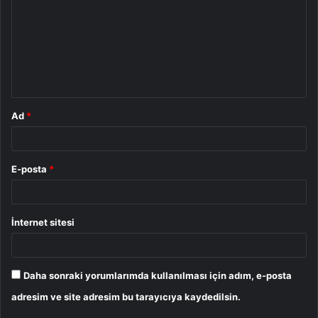
r
u
m
*
Ad
*
E-posta
*
İnternet sitesi
Daha sonraki yorumlarımda kullanılması için adım, e-posta
adresim ve site adresim bu tarayıcıya kaydedilsin.