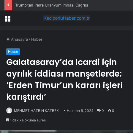
Trump’tan İran’a Uranyum İmhası Çağrısı
Menü
Anasayfa
/
Haber
Haber
Galatasaray’da Icardi için
ayrılık iddiası manşetlerde:
‘Erden Timur’un kararı işleri
karıştırdı’
MEHMET HAZBİN KAZBEK
Haziran 6, 2024
0
0
1 dakika okuma süresi