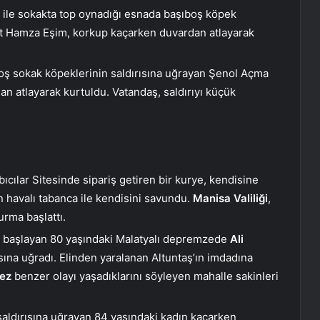
ı ile sokakta top oynadığı esnada başıboş köpek
t Hamza Eşim, korkup kaçarken duvardan atlayarak
oş sokak köpeklerinin saldırısına uğrayan Şenol Açma
dan atlayarak kurtuldu. Vatandaş, saldırıyı küçük
cılar Sitesinde sipariş getiren bir kurye, kendisine
n havalı tabanca ile kendisini savundu.
Manisa Valiliği
,
urma başlattı.
başlayan 80 yaşındaki Malatyalı depremzede
Ali
sına uğradı. Elinden yaralanan Altuntaş’ın imdadına
kez
benzer olayı yaşadıklarını söyleyen mahalle sakinleri
aldırısına uğrayan 84 yaşındaki kadın kaçarken