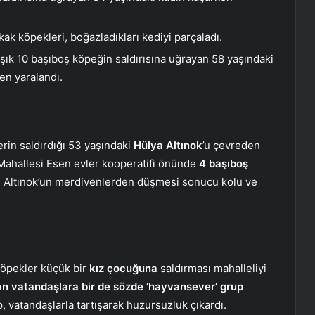
kak köpekleri, boğazladıkları kediyi parçaladı.
ık 10 başıboş köpeğin saldırısına uğrayan 58 yaşındaki
en yaralandı.
rin saldırdığı 53 yaşındaki
Hülya Altınok
’u çevreden
ı Mahallesi Esen evler kooperatifi önünde
4 başıboş
n Altınok’un merdivenlerden düşmesi sonucu kolu ve
köpekler küçük bir
kız çocuğuna
saldırması mahalleliyi
n vatandaşlara bir de sözde ‘hayvansever’ grup
 vatandaşlarla tartışarak huzursuzluk çıkardı.