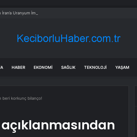
 İran’a Uranyum İmhası Çağrısı
FA
HABER
EKONOMI
SAĞLIK
TEKNOLOJI
YAŞAM
n beri korkunç bilanço!
in açıklanmasından