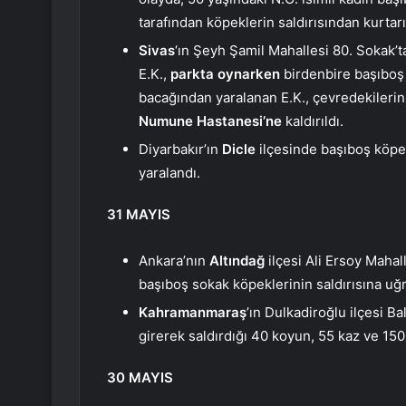
tarafından köpeklerin saldırısından kurtarı
Sivas
‘ın Şeyh Şamil Mahallesi 80. Sokak’t
E.K.,
parkta oynarken
birdenbire başıboş b
bacağından yaralanan E.K., çevredekileri
Numune Hastanesi’ne
kaldırıldı.
Diyarbakır’ın
Dicle
ilçesinde başıboş köpe
yaralandı.
31 MAYIS
Ankara’nın
Altındağ
ilçesi Ali Ersoy Maha
başıboş sokak köpeklerinin saldırısına uğr
Kahramanmaraş
’ın Dulkadiroğlu ilçesi B
girerek saldırdığı 40 koyun, 55 kaz ve 150 
30 MAYIS