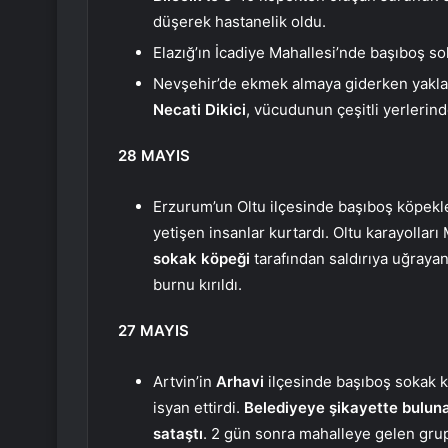
düşerek hastanelik oldu.
Elazığ’ın İcadiye Mahallesi’nde başıboş so
Nevşehir’de ekmek almaya giderken yaklaş
Necati Dikici
, vücudunun çeşitli yerlerind
28 MAYIS
Erzurum’un Oltu ilçesinde başıboş köpekle
yetişen insanlar kurtardı. Oltu karayollar
sokak köpeği
tarafından saldırıya uğraya
burnu kırıldı.
27 MAYIS
Artvin’in
Arhavi
ilçesinde başıboş sokak 
isyan ettirdi.
Belediyeye şikayette buluna
sataştı
. 2 gün sonra mahalleye gelen grup,