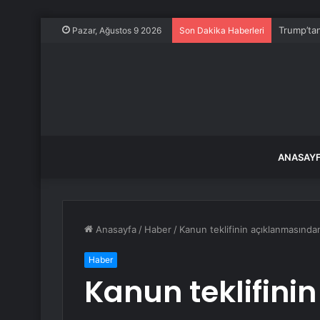
Trump’tan
Pazar, Ağustos 9 2026
Son Dakika Haberleri
ANASAY
Anasayfa
/
Haber
/
Kanun teklifinin açıklanmasında
Haber
Kanun teklifin