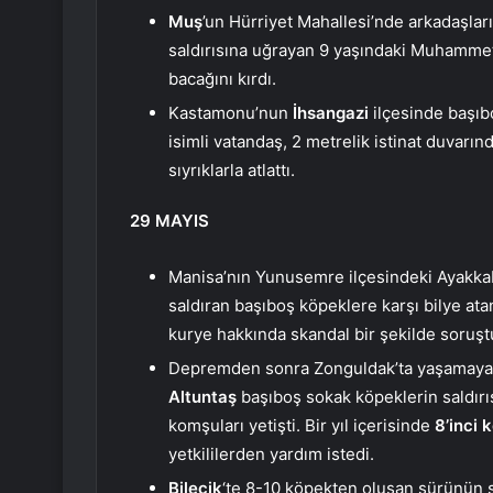
Muş
’un Hürriyet Mahallesi’nde arkadaşlar
saldırısına uğrayan 9 yaşındaki Muhamme
bacağını kırdı.
Kastamonu’nun
İhsangazi
ilçesinde başıb
isimli vatandaş, 2 metrelik istinat duvarın
sıyrıklarla atlattı.
29 MAYIS
Manisa’nın Yunusemre ilçesindeki Ayakkabı
saldıran başıboş köpeklere karşı bilye ata
kurye hakkında skandal bir şekilde soruşt
Depremden sonra Zonguldak’ta yaşamaya 
Altuntaş
başıboş sokak köpeklerin saldırı
komşuları yetişti. Bir yıl içerisinde
8’inci 
yetkililerden yardım istedi.
Bilecik
‘te 8-10 köpekten oluşan sürünün s