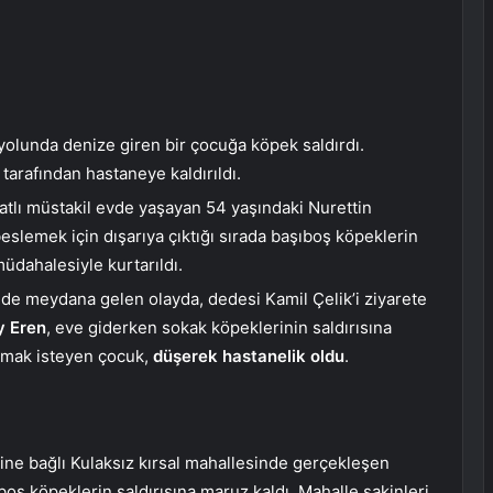
yolunda denize giren bir çocuğa köpek saldırdı.
arafından hastaneye kaldırıldı.
atlı müstakil evde yaşayan 54 yaşındaki Nurettin
beslemek için dışarıya çıktığı sırada başıboş köpeklerin
müdahalesiyle kurtarıldı.
’nde meydana gelen olayda, dedesi Kamil Çelik’i ziyarete
 Eren
, eve giderken sokak köpeklerinin saldırısına
rmak isteyen çocuk,
düşerek hastanelik oldu
.
sine bağlı Kulaksız kırsal mahallesinde gerçekleşen
boş köpeklerin saldırısına maruz kaldı. Mahalle sakinleri