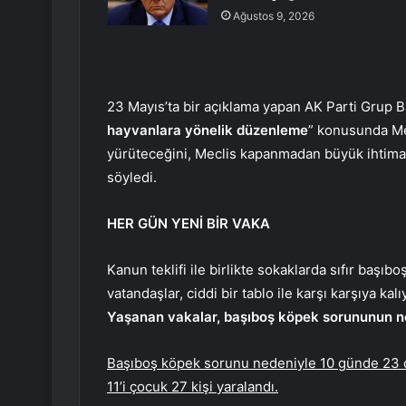
Ağustos 9, 2026
23 Mayıs’ta bir açıklama yapan AK Parti Grup Ba
hayvanlara yönelik düzenleme
” konusunda Mec
yürüteceğini, Meclis kapanmadan büyük ihtimall
söyledi.
HER GÜN YENİ BİR VAKA
Kanun teklifi ile birlikte sokaklarda sıfır başı
vatandaşlar, ciddi bir tablo ile karşı karşıya kalı
Yaşanan vakalar, başıboş köpek sorununun ne 
Başıboş köpek sorunu nedeniyle 10 günde 23 o
11’i çocuk 27 kişi yaralandı.