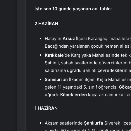
İşte son 10 günde yaşanan acı tablo:
2 HAZİRAN
Hatay’ın
Arsuz
İlçesi Karaağaç mahallesi 
Bacağından yaralanan çocuk hemen ailesi t
Kırıkkale
‘de Karşıyaka Mahallesinde tek k
Şahinli, sabah saatlerinde güvercinlerini 
saldırısına uğradı. Şahinli çevredekilerin 
Samsun
‘un İlkadım ilçesi Kışla Mahallesi
gelen 11 yaşındaki 5. sınıf öğrencisi
Gökay
uğradı.
Köpeklerden
kaçarak canını kurta
1 HAZİRAN
Akşam saatlerinde
Şanlıurfa
Siverek ilçe
olayda, 50 yaşındaki N.G. isimli kadın başı