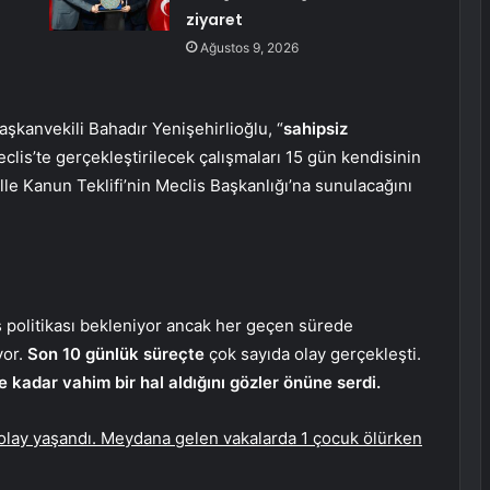
ziyaret
Ağustos 9, 2026
şkanvekili Bahadır Yenişehirlioğlu, “
sahipsiz
lis’te gerçekleştirilecek çalışmaları 15 gün kendisinin
e Kanun Teklifi’nin Meclis Başkanlığı’na sunulacağını
boş politikası bekleniyor ancak her geçen sürede
yor.
Son 10 günlük süreçte
çok sayıda olay gerçekleşti.
kadar vahim bir hal aldığını gözler önüne serdi.
lay yaşandı. Meydana gelen vakalarda 1 çocuk ölürken