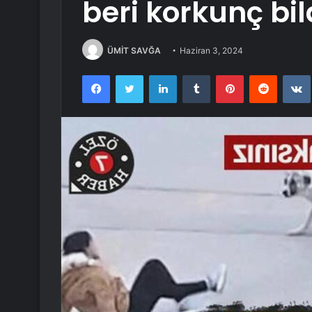
beri korkunç bi
ÜMİT SAVĞA
Haziran 3, 2024
Facebook
Twitter
LinkedIn
Tumblr
Pinterest
Reddit