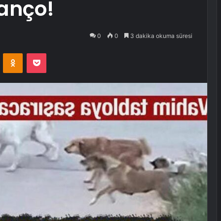
lanço!
0
0
3 dakika okuma süresi
VKontakte
Odnoklassniki
Pocket