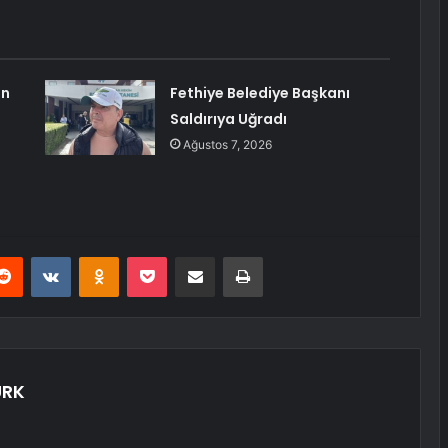
ın
Fethiye Belediye Başkanı
Saldırıya Uğradı
Ağustos 7, 2026
erest
Reddit
VKontakte
Odnoklassniki
Pocket
E-Posta ile paylaş
Yazdır
ÜRK