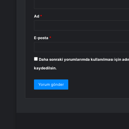
*
Ad
*
E-posta
*
Daha sonraki yorumlarımda kullanılması için adı
kaydedilsin.