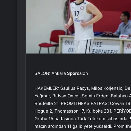
SALON: Ankara
Spor
salon
HAKEMLER: Saulius Racys, Milos Koljensic, D
Yağmur, Rıdvan Oncel, Semih Erden, Batuhan Aca
Bouteille 21, PROMITHEAS PATRAS: Cowan 19 , 
Hogue 2, Thomasson 17, Kulboka 231. PERİYO
Grubu 15.haftasında Türk Telekom sahasında P
maçın ardından 11 galibiyete yükseldi. Promithea