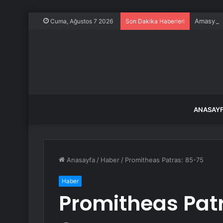
Amasya’da
Cuma, Ağustos 7 2026
Son Dakika Haberleri
ANASAY
Anasayfa
/
Haber
/
Promitheas Patras: 85-75
Haber
Promitheas Pat