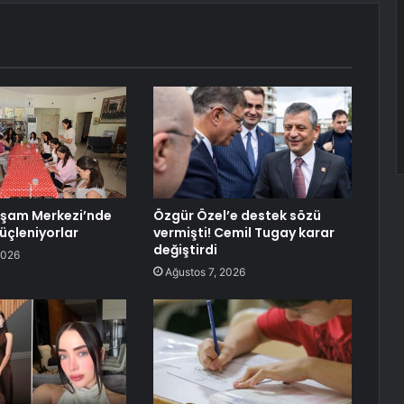
aşam Merkezi’nde
Özgür Özel’e destek sözü
üçleniyorlar
vermişti! Cemil Tugay karar
değiştirdi
2026
Ağustos 7, 2026