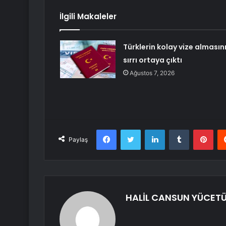
İlgili Makaleler
Türklerin kolay vize almasın
sırrı ortaya çıktı
Ağustos 7, 2026
Facebook
Twitter
LinkedIn
Tumblr
Pint
Paylaş
HALİL CANSUN YÜCET