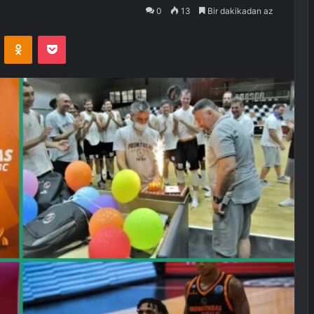
0
13
Bir dakikadan az
VKontakte
Odnoklassniki
Pocket