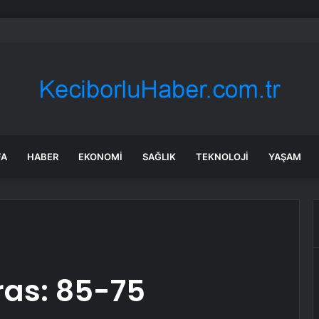
 Sel Felaketi: 5 Bin Dekar Tarım Alanı Etkilendi
FA
HABER
EKONOMI
SAĞLIK
TEKNOLOJI
YAŞAM
ras: 85-75