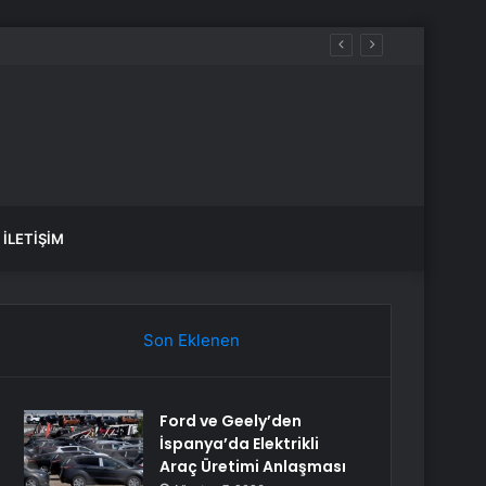
İLETIŞIM
Son Eklenen
Ford ve Geely’den
İspanya’da Elektrikli
Araç Üretimi Anlaşması