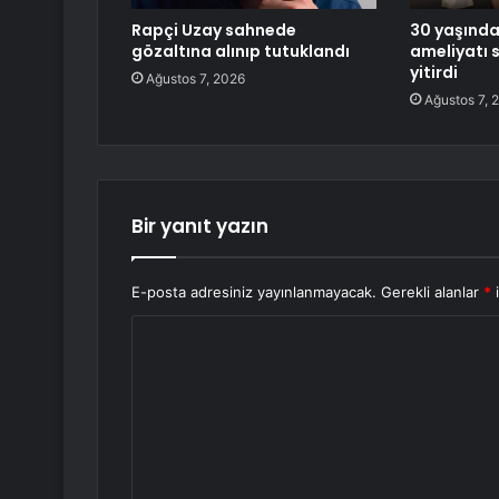
Rapçi Uzay sahnede
30 yaşında
gözaltına alınıp tutuklandı
ameliyatı 
yitirdi
Ağustos 7, 2026
Ağustos 7, 
Bir yanıt yazın
E-posta adresiniz yayınlanmayacak.
Gerekli alanlar
*
i
Y
o
r
u
m