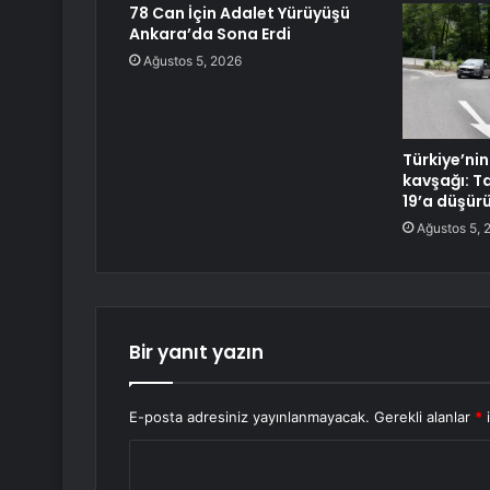
78 Can İçin Adalet Yürüyüşü
Ankara’da Sona Erdi
Ağustos 5, 2026
Türkiye’nin
kavşağı: T
19’a düşür
Ağustos 5, 
Bir yanıt yazın
E-posta adresiniz yayınlanmayacak.
Gerekli alanlar
*
i
Y
o