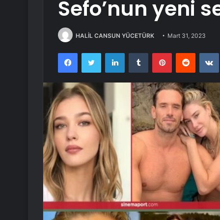
Sefo’nun yeni se
HALİL CANSUN YÜCETÜRK
Mart 31, 2023
Facebook
Twitter
LinkedIn
Tumblr
Pinterest
Reddit