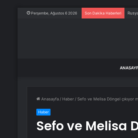
Rusya
Perşembe, Ağustos 6 2026
Son Dakika Haberleri
ANASAY
Anasayfa
/
Haber
/
Sefo ve Melisa Döngel çıkıyor m
Haber
Sefo ve Melisa 