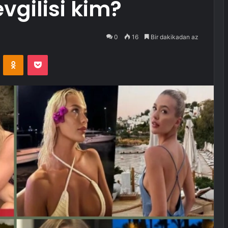
vgilisi kim?
0
16
Bir dakikadan az
VKontakte
Odnoklassniki
Pocket