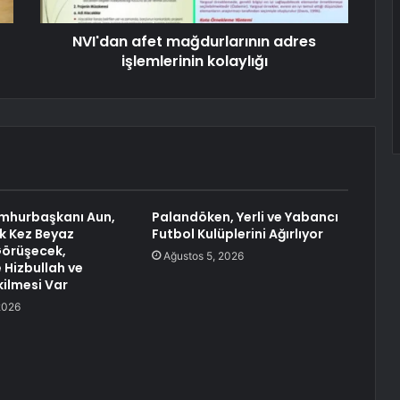
NVI'dan afet mağdurlarının adres
işlemlerinin kolaylığı
mhurbaşkanı Aun,
Palandöken, Yerli ve Yabancı
lk Kez Beyaz
Futbol Kulüplerini Ağırlıyor
Görüşecek,
Ağustos 5, 2026
Hizbullah ve
ekilmesi Var
2026