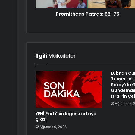
Promitheas Patras: 85-75
İlgili Makaleler
Lübnan Cu
Trump ile İ
Saray’da 
Gündemde 
İsrail’in Ç
Ağustos 5, 
YENİ Parti’nin logosu ortaya
çıktı!
Ağustos 6, 2026