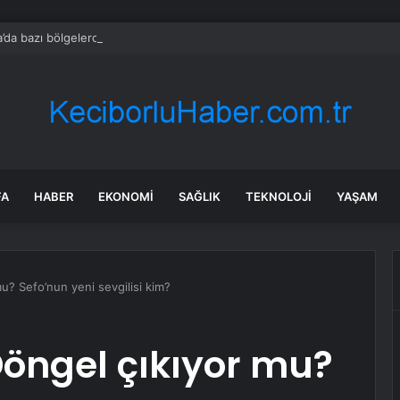
’da bazı bölgelerde akaryakıt durumu istikrara kavuşuyor
FA
HABER
EKONOMI
SAĞLIK
TEKNOLOJI
YAŞAM
u? Sefo’nun yeni sevgilisi kim?
Döngel çıkıyor mu?