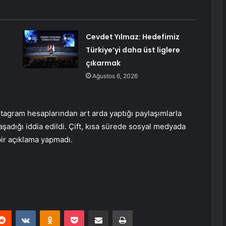
Cevdet Yılmaz: Hedefimiz
Türkiye’yi daha üst liglere
çıkarmak
Ağustos 6, 2026
nstagram hesaplarından art arda yaptığı paylaşımlarla
 yaşadığı iddia edildi. Çift, kısa sürede sosyal medyada
ir açıklama yapmadı.
erest
Reddit
VKontakte
Odnoklassniki
Pocket
E-Posta ile paylaş
Yazdır