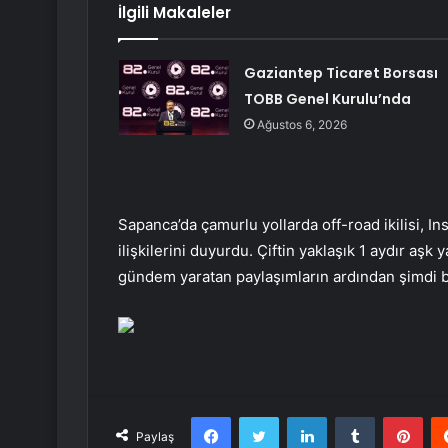
İlgili Makaleler
Gaziantep Ticaret Borsası
TOBB Genel Kurulu’nda
Ağustos 6, 2026
Sapanca’da çamurlu yollarda off-road ikilisi, I
ilişkilerini duyurdu. Çiftin yaklaşık 1 aydır aşk
gündem yaratan paylaşımların ardından şimdi b
Facebook
Twitter
LinkedIn
Tumblr
Pint
Paylaş