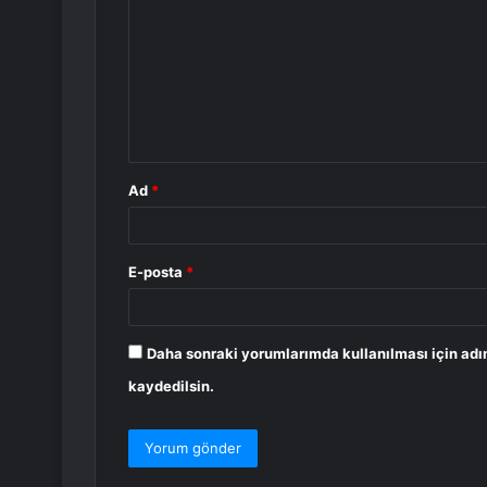
r
u
m
*
Ad
*
E-posta
*
Daha sonraki yorumlarımda kullanılması için adı
kaydedilsin.