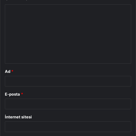
Y
o
r
u
m
*
Ad
*
E-posta
*
İnternet sitesi