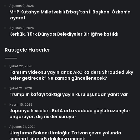
Ağustos 9, 2026
MHP Kütahya Milletvekili Erbaş’tan İl Başkanı Özkan’a
ziyaret
Ağustos 8, 2026
Kerkük, Türk Dünyası Belediyeler Birliği’ne katıldı
Rastgele Haberler
Şubat 22, 2026
Tanıtım videosu yayınlandı: ARC Raiders Shrouded Sky
neler getirecek? Ne zaman güncellenecek?
Şubat 21, 2026
Trump’ın kafayı taktığı yayın kuruluşundan yanıt var
Kasım 15, 2025
Japonya hisseleri: BofA orta vadede güçlü kazançlar
öngörüyor, dış riskler sürüyor
Ağustos 21, 2024
Ulaştırma Bakanı Uraloğlu: Tatvan çevre yolunda
seyahat süresi 5 dakikaya inecek