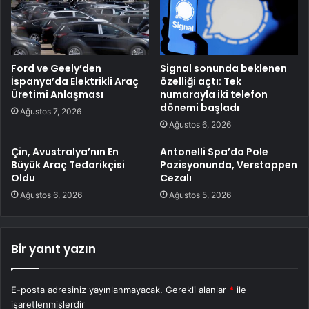
Ford ve Geely’den
Signal sonunda beklenen
İspanya’da Elektrikli Araç
özelliği açtı: Tek
Üretimi Anlaşması
numarayla iki telefon
dönemi başladı
Ağustos 7, 2026
Ağustos 6, 2026
Çin, Avustralya’nın En
Antonelli Spa’da Pole
Büyük Araç Tedarikçisi
Pozisyonunda, Verstappen
Oldu
Cezalı
Ağustos 6, 2026
Ağustos 5, 2026
Bir yanıt yazın
E-posta adresiniz yayınlanmayacak.
Gerekli alanlar
*
ile
işaretlenmişlerdir