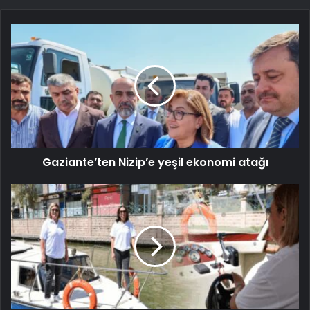
Gaziante’ten Nizip’e yeşil ekonomi atağı