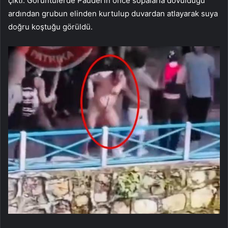
çıktı. Görüntülerde Paudel’in önce sopalarla dövüldüğü
ardından grubun elinden kurtulup duvardan atlayarak suya
doğru koştuğu görüldü.