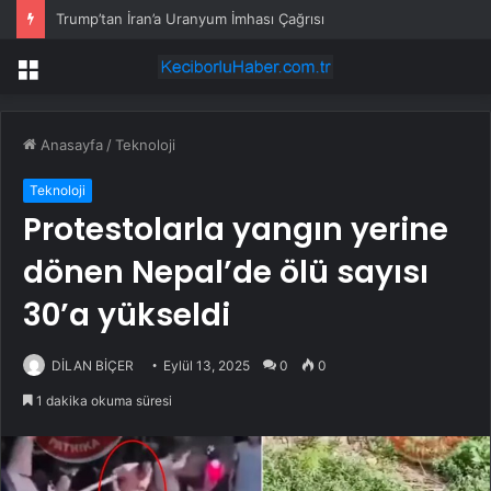
Trump’tan İran’a Uranyum İmhası Çağrısı
Menü
Anasayfa
/
Teknoloji
Teknoloji
Protestolarla yangın yerine
dönen Nepal’de ölü sayısı
30’a yükseldi
DİLAN BİÇER
Eylül 13, 2025
0
0
1 dakika okuma süresi