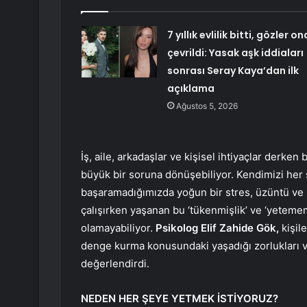
7 yıllık evlilik bitti, gözler on
çevrildi: Yasak aşk iddiaları
sonrası Seray Kaya’dan ilk
açıklama
Ağustos 5, 2026
İş, aile, arkadaşlar ve kişisel ihtiyaçlar derke
büyük bir soruna dönüşebiliyor. Kendimizi he
başaramadığımızda yoğun bir stres, üzüntü ve 
çalışırken yaşanan bu ‘tükenmişlik’ ve ‘yetem
olamayabiliyor.
Psikolog Elif Zahide Gök,
kişil
denge kurma konusundaki yaşadığı zorlukları 
değerlendirdi.
NEDEN HER ŞEYE YETMEK İSTİYORUZ?