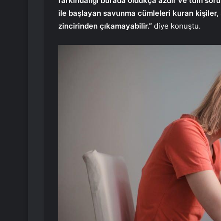
farkındalığı burada oldukça azdır ve tüm sor
ile başlayan savunma cümleleri kuran kişiler, 
zincirinden çıkamayabilir.”
diye konuştu.