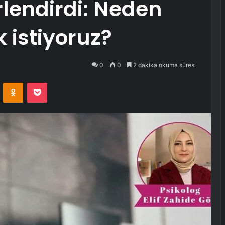
lendirdi: Neden
 istiyoruz?
0
0
2 dakika okuma süresi
VKontakte
Odnoklassniki
Pocket