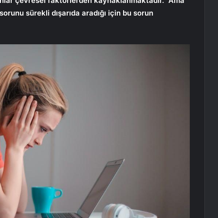
unlar çevresel faktörlerden kaynaklanmaktadır. “Ama”
sorunu sürekli dışarıda aradığı için bu sorun