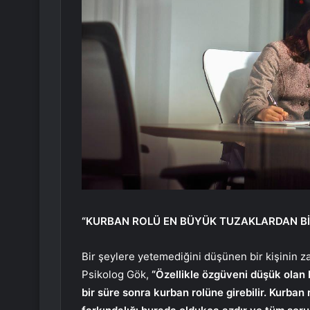
“KURBAN ROLÜ EN BÜYÜK TUZAKLARDAN Bİ
Bir şeylere yetemediğini düşünen bir kişinin z
Psikolog Gök,
“Özellikle özgüveni düşük olan b
bir süre sonra kurban rolüne girebilir. Kurban