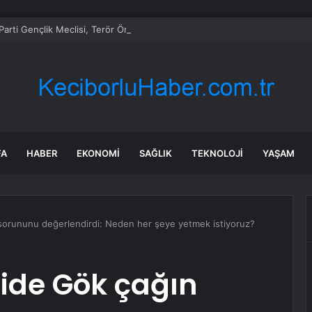
arti Gençlik Meclisi, Terör Örgütü PKK Lideri Öcalan ile Görüşmek İçin A
FA
HABER
EKONOMI
SAĞLIK
TEKNOLOJI
YAŞAM
 sorununu değerlendirdi: Neden her şeye yetmek istiyoruz?
hide Gök çağın