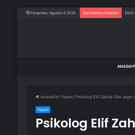
Dem P
Perşembe, Ağustos 6 2026
Son Dakika Haberleri
ANASAY
Anasayfa
/
Yaşam
/
Psikolog Elif Zahide Gök çağın
Yaşam
Psikolog Elif Za