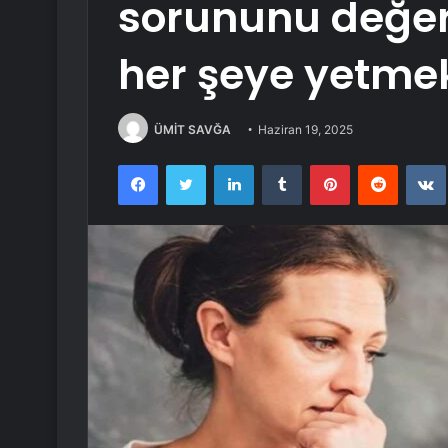
sorununu değer
her şeye yetmek
ÜMİT SAVĞA
Haziran 19, 2025
Facebook
Twitter
LinkedIn
Tumblr
Pinterest
Reddit