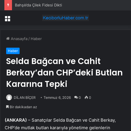
Bahşılı’da Çilek Fidesi Dikti
Menü
Anasayfa
/
Haber
Haber
Selda Bağcan ve Cahit
Berkay’dan CHP’deki Butlan
Kararına Tepki
DİLAN BİÇER
Temmuz 6, 2026
0
0
Bir dakikadan az
(ANKARA)
– Sanatçılar Selda Bağcan ve Cahit Berkay,
CHP’de mutlak butlan kararıyla yönetime gelenlerin