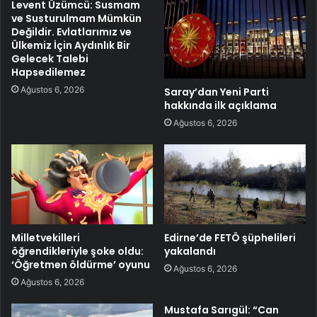
Levent Üzümcü: Susmam
ve Susturulmam Mümkün
Değildir. Evlatlarımız ve
Ülkemiz İçin Aydınlık Bir
Gelecek Talebi
Hapsedilemez
Ağustos 6, 2026
Saray’dan Yeni Parti
hakkında ilk açıklama
Ağustos 6, 2026
Milletvekilleri
Edirne’de FETÖ şüphelileri
öğrendikleriyle şoke oldu:
yakalandı
‘Öğretmen öldürme’ oyunu
Ağustos 6, 2026
Ağustos 6, 2026
Mustafa Sarıgül: “Can