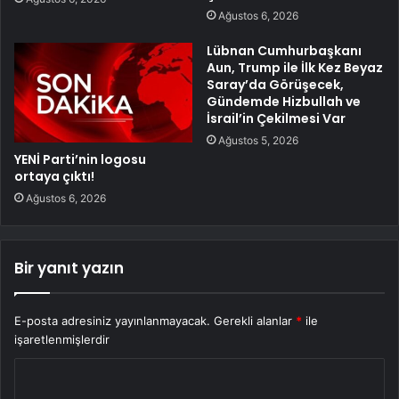
Ağustos 6, 2026
Lübnan Cumhurbaşkanı
Aun, Trump ile İlk Kez Beyaz
Saray’da Görüşecek,
Gündemde Hizbullah ve
İsrail’in Çekilmesi Var
Ağustos 5, 2026
YENİ Parti’nin logosu
ortaya çıktı!
Ağustos 6, 2026
Bir yanıt yazın
E-posta adresiniz yayınlanmayacak.
Gerekli alanlar
*
ile
işaretlenmişlerdir
Y
o