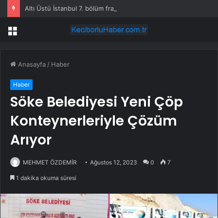
Altı Üstü İstanbul 7. bölüm fragmanı yayınlandı mı?
Menü
Anasayfa
/
Haber
Haber
Söke Belediyesi Yeni Çöp
Konteynerleriyle Çözüm
Arıyor
MEHMET ÖZDEMİR
Ağustos 12, 2023
0
7
1 dakika okuma süresi