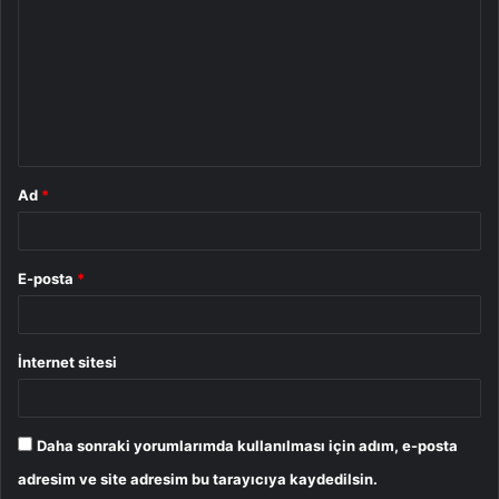
r
u
m
*
Ad
*
E-posta
*
İnternet sitesi
Daha sonraki yorumlarımda kullanılması için adım, e-posta
adresim ve site adresim bu tarayıcıya kaydedilsin.