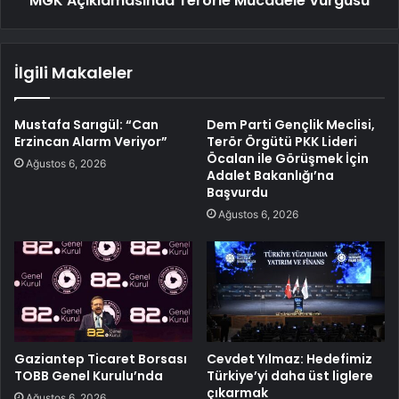
MGK Açıklamasında Terörle Mücadele Vurgusu
İlgili Makaleler
Mustafa Sarıgül: “Can
Dem Parti Gençlik Meclisi,
Erzincan Alarm Veriyor”
Terör Örgütü PKK Lideri
Öcalan ile Görüşmek İçin
Ağustos 6, 2026
Adalet Bakanlığı’na
Başvurdu
Ağustos 6, 2026
Gaziantep Ticaret Borsası
Cevdet Yılmaz: Hedefimiz
TOBB Genel Kurulu’nda
Türkiye’yi daha üst liglere
çıkarmak
Ağustos 6, 2026