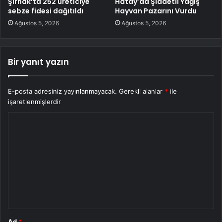
Şırnak’ta 252 üreticiye
Hatay’da Şiddetli Yağış
sebze fidesi dağıtıldı
Hayvan Pazarını Vurdu
Ağustos 5, 2026
Ağustos 5, 2026
Bir yanıt yazın
E-posta adresiniz yayınlanmayacak.
Gerekli alanlar
*
ile
işaretlenmişlerdir
Y
o
r
u
m
*
Ad
*