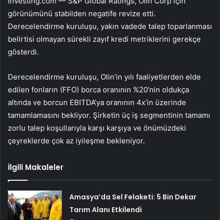
Investing.com — S&P Global Ratings,
Olin Corp
için
görünümünü stabilden negatife revize etti.
Derecelendirme kuruluşu, yakın vadede talep toparlanması
belirtisi olmayan sürekli zayıf kredi metriklerini gerekçe
gösterdi.
Derecelendirme kuruluşu,
Olin
’in yılı faaliyetlerden elde
edilen fonların (FFO) borca oranının %20’nin oldukça
altında ve borcun EBITDA’ya oranının 4x’in üzerinde
tamamlamasını bekliyor. Şirketin üç iş segmentinin tamamı
zorlu talep koşullarıyla karşı karşıya ve önümüzdeki
çeyreklerde çok az iyileşme bekleniyor.
İlgili Makaleler
Amasya’da Sel Felaketi: 5 Bin Dekar
Tarım Alanı Etkilendi