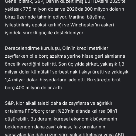
Genel olarak, S&P, Olin’in düzeltilmiş EBITDA’sını 2025’te
yaklaşık 775 milyon dolar ve 2026’da 800 milyon doların
biraz üzerinde tahmin ediyor. Marjinal büyüme,
iyileştirilmiş epoksi karlılığı ve Winchester’ın askeri
işindeki sürekli güç ile destekleniyor.
Derecelendirme kuruluşu, Olin’in kredi metrikleri
zayıflarken bile borç azaltma yerine hisse geri alımlarına
öncelik verdiğini belirtti. Son üç yılda şirket, yaklaşık 1,3
milyar dolar kümülatif serbest nakit akışı üretti ve yaklaşık
1,4 milyar doları hissedarlara iade etti. Bu süreçte brüt
borç 400 milyon dolar arttı.
S&P, klor alkali talebi daha da zayıflarsa ve ağırlıklı
ortalama FFO/borç oranı %20’nin altında kalırsa Olin’i
düşürebilir. Bu durum, küresel ekonomik büyümenin
beklenenden daha zayıf olması, faiz oranlarının
varsayılandan daha uzun süre yüksek kalması veya ABD