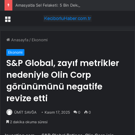
Amasya’da Sel Felaketi: 5 Bin Dekar Tarım Alanı Etkilendi
Menü
Anasayfa
/
Ekonomi
Ekonomi
S&P Global, zayıf metrikler
nedeniyle Olin Corp
görünümünü negatife
revize etti
ÜMİT SAVĞA
Kasım 17, 2025
0
0
2 dakika okuma süresi