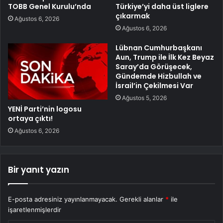
TOBB Genel Kurulu’nda
Türkiye’yi daha üst liglere
çıkarmak
Ağustos 6, 2026
Ağustos 6, 2026
Lübnan Cumhurbaşkanı
Aun, Trump ile İlk Kez Beyaz
Saray’da Görüşecek,
Gündemde Hizbullah ve
İsrail’in Çekilmesi Var
Ağustos 5, 2026
YENİ Parti’nin logosu
ortaya çıktı!
Ağustos 6, 2026
Bir yanıt yazın
E-posta adresiniz yayınlanmayacak.
Gerekli alanlar
*
ile
işaretlenmişlerdir