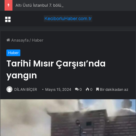
Altı Üstü İstanbul 7. bölüm fragmanı yayınlandı mı?
Menü
Anasayfa
/
Haber
Haber
Tarihi Mısır Çarşısı’nda
yangın
DİLAN BİÇER
Mayıs 15, 2024
0
0
Bir dakikadan az