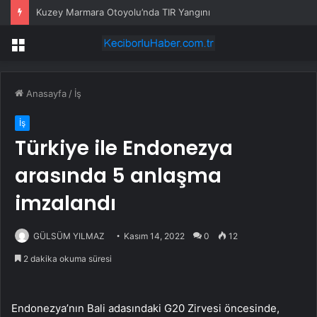
Kuzey Marmara Otoyolu’nda TIR Yangını
Menü
Anasayfa
/
İş
İş
Türkiye ile Endonezya
arasında 5 anlaşma
imzalandı
GÜLSÜM YILMAZ
Kasım 14, 2022
0
12
2 dakika okuma süresi
Endonezya’nın Bali adasındaki G20 Zirvesi öncesinde,