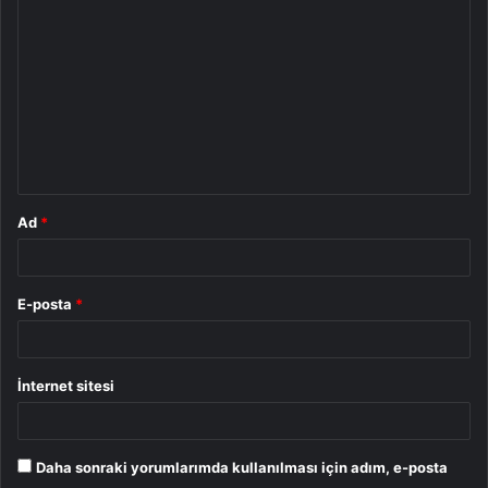
o
r
u
m
*
Ad
*
E-posta
*
İnternet sitesi
Daha sonraki yorumlarımda kullanılması için adım, e-posta