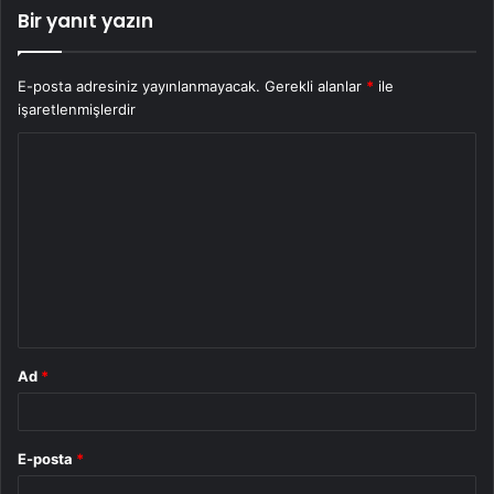
Bir yanıt yazın
E-posta adresiniz yayınlanmayacak.
Gerekli alanlar
*
ile
işaretlenmişlerdir
Y
o
r
u
m
*
Ad
*
E-posta
*