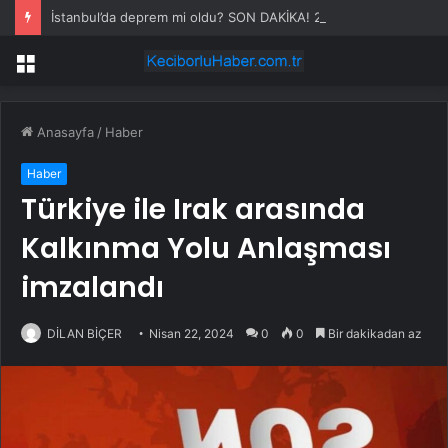
İstanbul’da deprem mi oldu? SON DAKİKA! 23 Temmuz İstanbul’da az önce nerede deprem oldu?
Menü
Anasayfa
/
Haber
Haber
Türkiye ile Irak arasında
Kalkınma Yolu Anlaşması
imzalandı
DİLAN BİÇER
Nisan 22, 2024
0
0
Bir dakikadan az