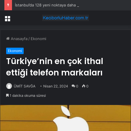
İstanbul’da 128 yeni noktaya daha EDS geliyor
Menü
Anasayfa
/
Ekonomi
Ekonomi
Türkiye’nin en çok ithal
ettiği telefon markaları
ÜMİT SAVĞA
Nisan 22, 2024
0
0
1 dakika okuma süresi