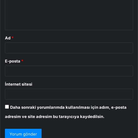
u
m
*
Ad
*
E-posta
*
İnternet sitesi
Daha sonraki yorumlarımda kullanılması için adım, e-posta
adresim ve site adresim bu tarayıcıya kaydedilsin.