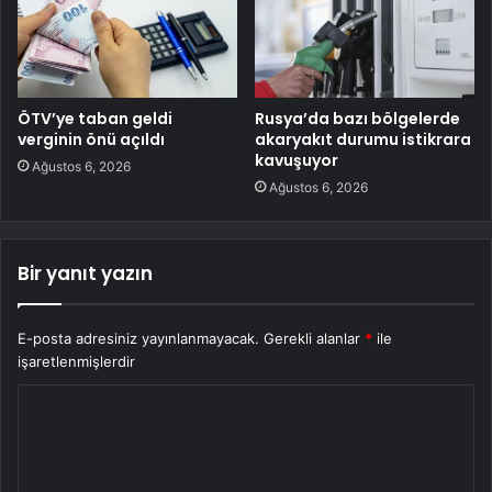
ÖTV’ye taban geldi
Rusya’da bazı bölgelerde
verginin önü açıldı
akaryakıt durumu istikrara
kavuşuyor
Ağustos 6, 2026
Ağustos 6, 2026
Bir yanıt yazın
E-posta adresiniz yayınlanmayacak.
Gerekli alanlar
*
ile
işaretlenmişlerdir
Y
o
r