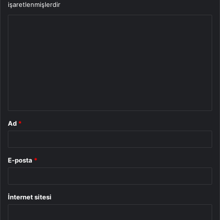
işaretlenmişlerdir
Y
o
r
u
m
*
Ad
*
E-posta
*
İnternet sitesi