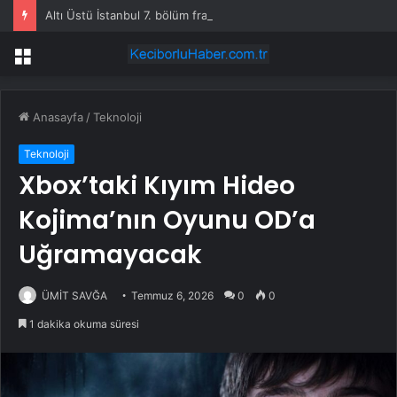
Altı Üstü İstanbul 7. bölüm fragmanı yayınlandı mı?
Menü
Anasayfa
/
Teknoloji
Teknoloji
Xbox’taki Kıyım Hideo
Kojima’nın Oyunu OD’a
Uğramayacak
ÜMİT SAVĞA
Temmuz 6, 2026
0
0
1 dakika okuma süresi